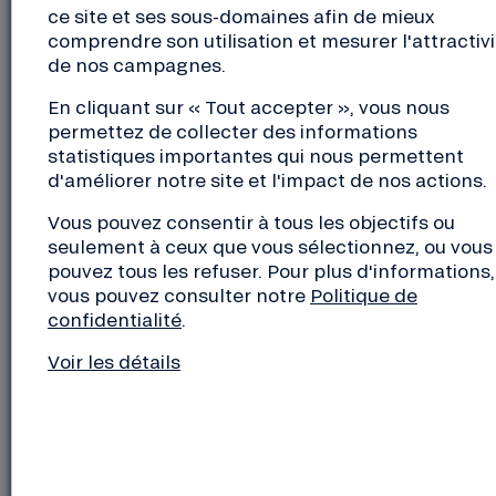
ce site et ses sous-domaines afin de mieux
Samedi 9 novembre 2024
comprendre son utilisation et mesurer l'attractivi
de 14h à 18h
de nos campagnes.
Salle du HEREL, 63 Boulevard des Amiraux
En cliquant sur « Tout accepter », vous nous
Granvillais, 50400 Granville
permettez de collecter des informations
Entrée libre
statistiques importantes qui nous permettent
d'améliorer notre site et l'impact de nos actions.
Pour plus d’informations
Vous pouvez consentir à tous les objectifs ou
seulement à ceux que vous sélectionnez, ou vous
Cet événement est inscrit dans le cadre du mois de
pouvez tous les refuser. Pour plus d'informations,
l’ESS, un mois des acteurs qui font l’économie
vous pouvez consulter notre
Politique de
sociale et solidaire. Retrouvez tous les événements
confidentialité
.
ici :
https://www.mois-ess.org/tous-les-evenements
Voir les détails