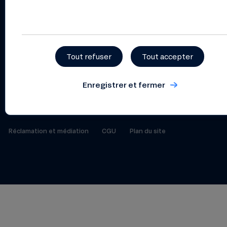
Suivez-nous
Tout refuser
Tout accepter
Index de l’égalité professionnelle
Enregistrer et fermer
Protection de vos données personnelles
Réclamation et médiation
CGU
Plan du site