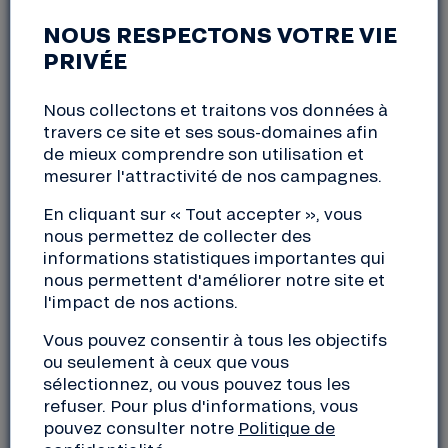
NOUS RESPECTONS VOTRE VIE
SALON NATEXPO
PRIVÉE
Paris Nord Villepinte (75)
Nous collectons et traitons vos données à
travers ce site et ses sous-domaines afin
Du
dimanche, 24 octobre 2021
au
mardi, 26
octobre 2021
de mieux comprendre son utilisation et
09:30 à 17:00
mesurer l'attractivité de nos campagnes.
En cliquant sur « Tout accepter », vous
La Nef accompagne depuis plus de 30 ans des
nous permettez de collecter des
informations statistiques importantes qui
projets de la bio, de la production à la
nous permettent d'améliorer notre site et
transformation et la distribution.
l'impact de nos actions.
En 2020, ces projets représentaient 55% des projets
Vous pouvez consentir à tous les objectifs
financés par notre coopérative soit plus de 35 M€
ou seulement à ceux que vous
débloqués.
sélectionnez, ou vous pouvez tous les
refuser. Pour plus d'informations, vous
pouvez consulter notre
Politique de