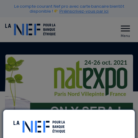
Le compte courant Nef pro avec carte bancaire bientôt
disponible !
Préinscrivez-vous par ici
Menu