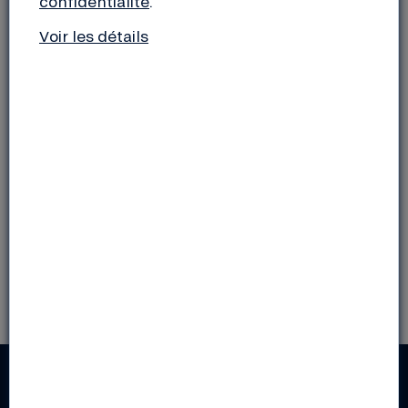
confidentialité
.
FUTUR ENTREPRENEUR DE LA BIO ?
Voir les détails
Du dimanche 24 au mardi 26 octobre
, retrouvez nos
experts financiers au
Salon Natexpo
, LE salon
international des produits biologiques dédiés aux
professionnels.
Rendez-vous Hall 6,
stand L101 !
RESTEZ INFORMÉS !