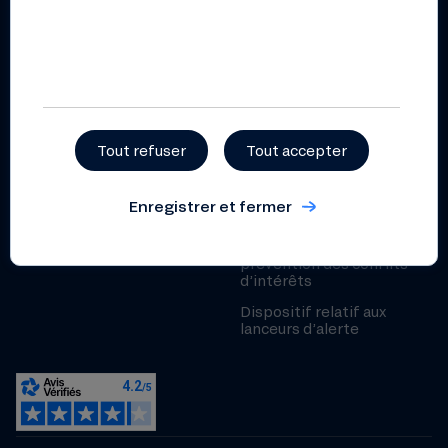
Liste des financements
2025
Rapport d’impact 2025
Documents pratiques et
règlementaires
Tout refuser
Tout accepter
Règlement intérieur
coopératif
Enregistrer et fermer
Statuts
Politique de gestion et de
prévention des conflits
d’intérêts
Dispositif relatif aux
lanceurs d’alerte