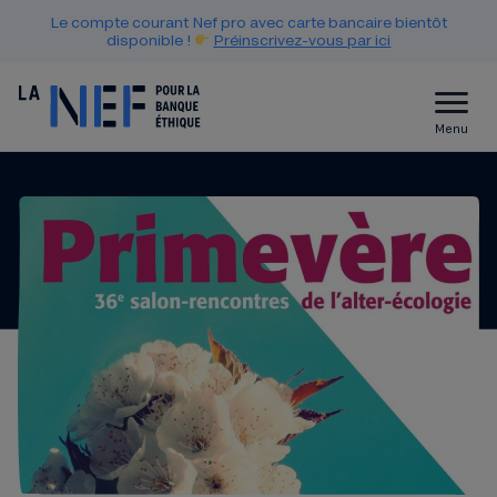
Le compte courant Nef pro avec carte bancaire bientôt
disponible !
Préinscrivez-vous par ici
Menu