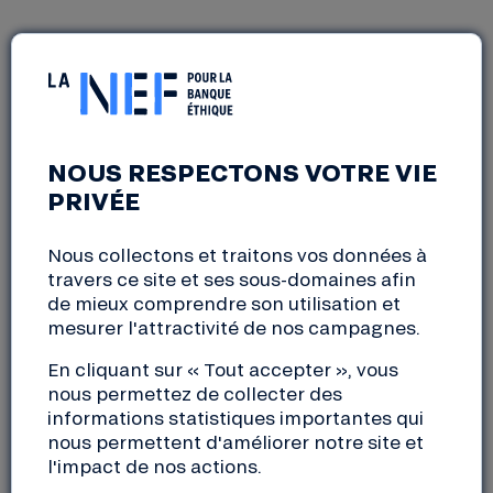
PRIMEVÈRE : RENDEZ-VOUS
AU SALON DE L’ALTER-
ÉCOLOGIE
NOUS RESPECTONS VOTRE VIE
PRIVÉE
Lyon (69)
Du
vendredi, 25 février 2022
au
dimanche, 27
Nous collectons et traitons vos données à
février 2022
travers ce site et ses sous-domaines afin
10:00 à 21:00
de mieux comprendre son utilisation et
mesurer l'attractivité de nos campagnes.
Retrouvez le stand de la Nef lors de la 36ème
En cliquant sur « Tout accepter », vous
édition du salon de l’alter-écologie, Primevère, qui
nous permettez de collecter des
se tiendra du
25 au 27 février 2022 à Lyon Eurexpo
!
informations statistiques importantes qui
Ce sera l’occasion pour vous d’échanger avec nos
nous permettent d'améliorer notre site et
l'impact de nos actions.
salariés et nos sociétaires actifs sur les valeurs de la
Nef, notre offre mais aussi de rencontrer quelques