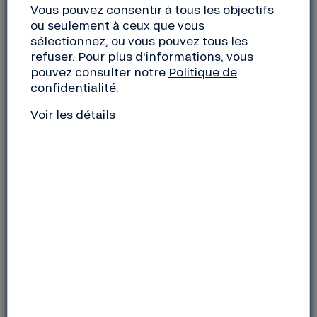
Vous pouvez consentir à tous les objectifs
emprunteurs et partenaires participant également à
ou seulement à ceux que vous
l’événement.
sélectionnez, ou vous pouvez tous les
refuser. Pour plus d'informations, vous
Le samedi 26 à 18h15, retrouvez nous lors d’une
pouvez consulter notre
Politique de
conférence
« Pour un modèle économique
confidentialité
.
coopératif » avec nos partenaires des Licoornes.
Voir les détails
Détails sur la conférence :
Conférence d’1h30
Chapiteau violet
Les intervenant-e(s) :
Ludovic Grandjacques, chargé des relations avec
SNCF Réseau chez Railcoop ; Marion Graeffly, co-
fondatrice de TeleCoop ; Frédéric Marillier, Délégué
général d’Enercoop AURA ; Philippe Pascal,