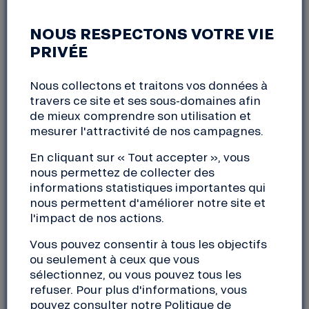
SOCIÉTAIRES DANS LA
GOUVERNANCE
NOUS RESPECTONS VOTRE VIE
PRIVÉE
COOPÉRATIVE DE LA NEF
Nous collectons et traitons vos données à
travers ce site et ses sous-domaines afin
En ligne
de mieux comprendre son utilisation et
mardi, 11 février 2025
mesurer l'attractivité de nos campagnes.
12:30 à 13:15
En cliquant sur « Tout accepter », vous
nous permettez de collecter des
La Nef vous invite à une session de 45 min en ligne,
informations statistiques importantes qui
ouverte à tous les sociétaires, pour comprendre
nous permettent d'améliorer notre site et
comment est organisée la gouvernance coopérative
l'impact de nos actions.
de la Nef, le rôle des sociétaires et comment vous
Vous pouvez consentir à tous les objectifs
investir.
ou seulement à ceux que vous
sélectionnez, ou vous pouvez tous les
L’équipe vie coopérative vous explique et répond à
refuser. Pour plus d'informations, vous
vos questions tous les mois.
pouvez consulter notre
Politique de