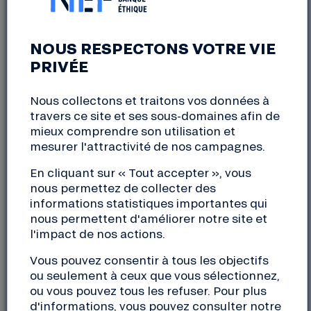
DANS LA COOPÉRATIVE :
DISCUTONS-EN | 5 MAI
NOUS RESPECTONS VOTRE VIE
2026
PRIVÉE
Nous collectons et traitons vos données à
En ligne
travers ce site et ses sous-domaines afin de
mardi, 5 mai 2026
mieux comprendre son utilisation et
12:15 à 13:00
mesurer l'attractivité de nos campagnes.
En cliquant sur « Tout accepter », vous
L’équipe vie coopérative vous donne rendez-vous
nous permettez de collecter des
tous les deux mois en visio pour échanger
informations statistiques importantes qui
collectivement sur le rôle et la place des sociétaires
nous permettent d'améliorer notre site et
de la coopérative Nef, répondre à vos questions,
l'impact de nos actions.
vous orienter le cas échéant.
Vous pouvez consentir à tous les objectifs
ou seulement à ceux que vous sélectionnez,
Rendez-vous à 12h15
ou vous pouvez tous les refuser. Pour plus
45 minutes
d'informations, vous pouvez consulter notre