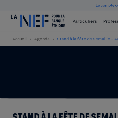
Le compte co
Particuliers
Profes
Accueil
›
Agenda
›
Stand à la fête de Semaille – 
STAND À LA FÊTE DE SEMAI