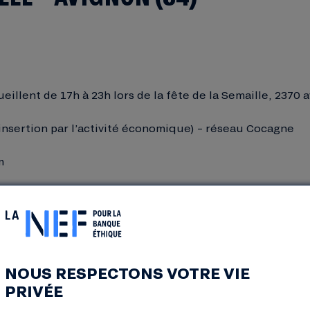
cueillent de 17h à 23h lors de la fête de la Semaille, 237
 (insertion par l’activité économique) – réseau Cocagne
m
NOUS RESPECTONS VOTRE VIE
PRIVÉE