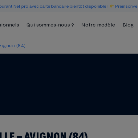
urant Nef pro avec carte bancaire bientôt disponible !
Préinscrive
sionnels
Qui sommes-nous ?
Notre modèle
Blog
Avignon (84)
LLE – AVIGNON (84)