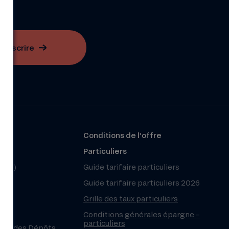
S'inscrire
?
Conditions de l’offre
r
Particuliers
(FAQ)
Guide tarifaire particuliers
Guide tarifaire particuliers 2026
Grille des taux particuliers
Conditions générales épargne –
particuliers
ntie des Dépôts