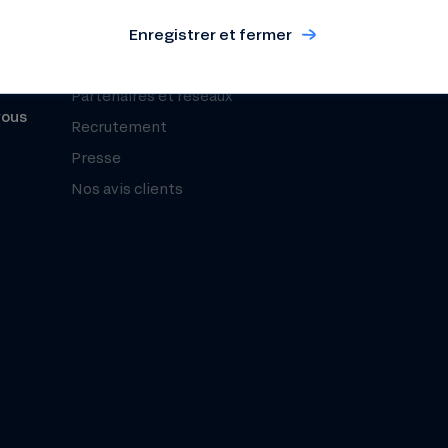
Notre mesure d’impact
Le Club Nef
Enregistrer et fermer
Prospectus pou
Zeste par la Nef
de parts socia
Partenaires et réseaux
vous
Recrutement
Presse
Nos avis clients