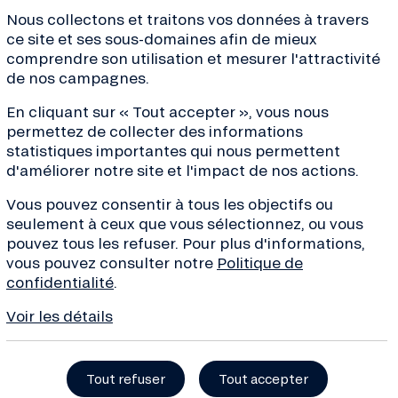
Nous collectons et traitons vos données à travers
ce site et ses sous-domaines afin de mieux
comprendre son utilisation et mesurer l'attractivité
ves de la transition, conseils
de nos campagnes.
de la finance... Inscrivez-
En cliquant sur « Tout accepter », vous nous
 !
permettez de collecter des informations
statistiques importantes qui nous permettent
d'améliorer notre site et l'impact de nos actions.
Vous pouvez consentir à tous les objectifs ou
seulement à ceux que vous sélectionnez, ou vous
À propos
Besoin d’aide 
pouvez tous les refuser. Pour plus d'informations,
vous pouvez consulter notre
Politique de
Qui sommes-nous ?
Nous contacte
confidentialité
.
Projets financés
Centre d’aide 
Voir les détails
Organisation et équipe
Réclamation
Histoire
Sécurité
Chiffres clés
Tout refuser
Tout accepter
Fonds de Gara