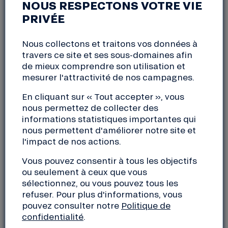
NOUS RESPECTONS VOTRE VIE
Avignon
PRIVÉE
samedi, 3 juin 2023
11:00 à 18:00
Nous collectons et traitons vos données à
travers ce site et ses sous-domaines afin
Les sociétaires actives et actifs de la nef tiendront
de mieux comprendre son utilisation et
un stand lors de la Fête de la solidarité. Ce sera
mesurer l'attractivité de nos campagnes.
l’occasion d’échanger avec d’autres acteurs et
En cliquant sur « Tout accepter », vous
actrices de l’écosystème des coopératives et
nous permettez de collecter des
mutuelles des secteurs écologiques et sociaux, de
informations statistiques importantes qui
la santé et de l’économie !
nous permettent d'améliorer notre site et
l'impact de nos actions.
Rendez-vous de 11h à 18h au
Parc
des Libertés –
4682 route de l’Islon Ile de la
Barthelasse
84000
Vous pouvez consentir à tous les objectifs
Avignon
ou seulement à ceux que vous
sélectionnez, ou vous pouvez tous les
refuser. Pour plus d'informations, vous
Contact :
groupelocal.vaucluse@viecoop.lanef.com
pouvez consulter notre
Politique de
confidentialité
.