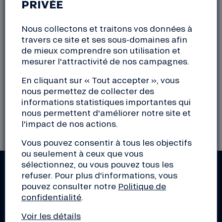
PRIVÉE
16:30 à 19:00
Nous collectons et traitons vos données à
Le 24 Juin, retrouvez nous au BIOCOOP Champollion
travers ce site et ses sous-domaines afin
de 16h30 à 19h.
de mieux comprendre son utilisation et
mesurer l'attractivité de nos campagnes.
Adresse :
En cliquant sur « Tout accepter », vous
nous permettez de collecter des
BIOCOOP Champollion – 8 Bd Agutte Sembat 38000
informations statistiques importantes qui
Grenoble
nous permettent d'améliorer notre site et
l'impact de nos actions.
Vous pouvez consentir à tous les objectifs
ou seulement à ceux que vous
sélectionnez, ou vous pouvez tous les
refuser. Pour plus d'informations, vous
RESTEZ INFORMÉS !
pouvez consulter notre
Politique de
Actus de la Nef, découverte d'initiatives de la
confidentialité
.
transition, conseils pour les pros, éclairage sur le
Voir les détails
monde de la finance... Inscrivez-vous aux lettres