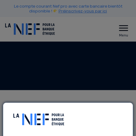
Le compte courant Nef pro avec carte bancaire bientôt
disponible !
Préinscrivez-vous par ici
Menu
TABLE-RONDE « L’ARGENT
N’A PAS D’ODEUR »