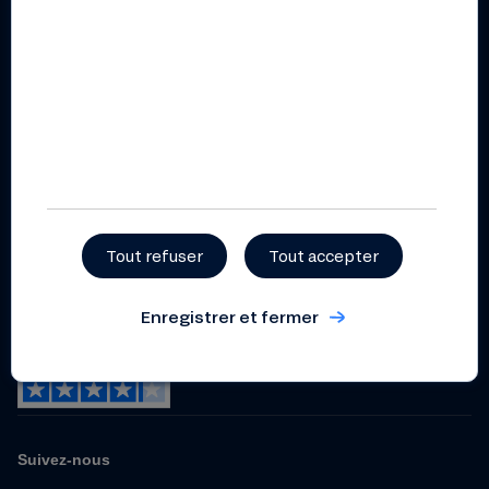
Rapport d’impact 2025
Documents pratiques et
règlementaires
Règlement intérieur
coopératif
Statuts
Politique de gestion et de
prévention des conflits
d’intérêts
Tout refuser
Tout accepter
Dispositif relatif aux
lanceurs d’alerte
Enregistrer et fermer
Suivez-nous