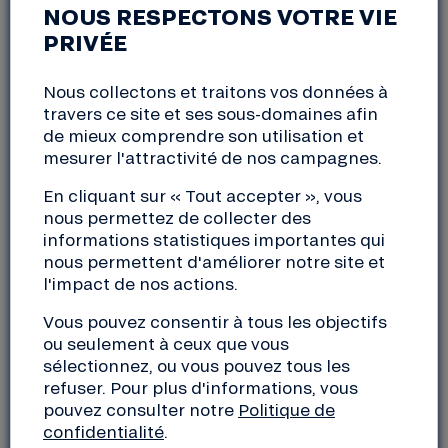
Pujaut (30)
NOUS RESPECTONS VOTRE VIE
mardi, 9 novembre 2021
PRIVÉE
19:00 à 20:00
Nous collectons et traitons vos données à
travers ce site et ses sous-domaines afin
Table-ronde dans le cadre de la Semaine de la
de mieux comprendre son utilisation et
Finance solidaire sur le thème « L’argent n’a pas
mesurer l'attractivité de nos campagnes.
d’odeur » avec pour intervenants :
En cliquant sur « Tout accepter », vous
– CCFD-Terre Solidaire
nous permettez de collecter des
– La Nef, coopérative bancaire éthique
informations statistiques importantes qui
nous permettent d'améliorer notre site et
– La Roue, monnaie locale citoyenne
l'impact de nos actions.
– la SIDI, société internationale de développement
et d’investissement
Vous pouvez consentir à tous les objectifs
– Artisans du Monde
ou seulement à ceux que vous
– Habitat et Humanisme
sélectionnez, ou vous pouvez tous les
refuser. Pour plus d'informations, vous
Ouvert à toutes et à tous !
pouvez consulter notre
Politique de
confidentialité
.