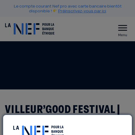
Le compte courant Nef pro avec carte bancaire bientôt
disponible !
Préinscrivez-vous par ici
Menu
VILLEUR’GOOD FESTIVAL |
06 JUIN | VILLEURBANNE