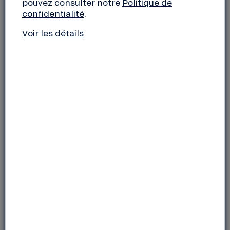
pouvez consulter notre
Politique de
Au programme :
confidentialité
.
Un village de stands avec des artisans,
Voir les détails
commerçants, associations et
structures engagées pour la transition
écologique à Villeurbanne
Des conférences et ateliers pour développer
ses connaissances, apprendre à
faire soi-même et repartir avec des clés
concrètes pour agir au quotidien
Des animations et jeux pour petits et grands
tout au long de la journée
Une restauration engagée pour se régaler
dans une ambiance conviviale
Samedi 6 juin
Avenue Henri Barbusse, Villeurbanne
de 10h à 18h30