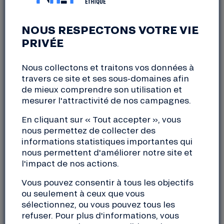
Villeurbanne
samedi, 6 juin 2026
10:00 à 18:30
NOUS RESPECTONS VOTRE VIE
PRIVÉE
Le samedi 6 juin 2026, l’association The Greener
Nous collectons et traitons vos données à
Good réinvestit l’avenue
travers ce site et ses sous-domaines afin
Henri Barbusse à Villeurbanne pour accueillir la 5e
de mieux comprendre son utilisation et
édition du Villeur’GOOD
mesurer l'attractivité de nos campagnes.
Festival : un événement annuel dédié à la mise en
En cliquant sur « Tout accepter », vous
lumière des
nous permettez de collecter des
commerçant·e·s, artisan·e·s, associations et
informations statistiques importantes qui
structures villeurbannaises qui
nous permettent d'améliorer notre site et
œuvrent en faveur de la transition écologique.
l'impact de nos actions.
Vous pouvez consentir à tous les objectifs
Venez échanger avec La Nef tout au long de la
ou seulement à ceux que vous
journée au stand n°13 !
sélectionnez, ou vous pouvez tous les
refuser. Pour plus d'informations, vous