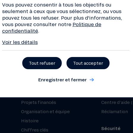
Vous pouvez consentir à tous les objectifs ou
seulement à ceux que vous sélectionnez, ou vous
pouvez tous les refuser. Pour plus d'informations,
vous pouvez consulter notre
Politique de
confidentialité
.
ves de la transition, conseils
de la finance... Inscrivez-
Voir les détails
 !
Tout refuser
Tout accepter
Enregistrer et fermer
À propos
Besoin d’aide 
Qui sommes-nous ?
Nous contacte
Projets financés
Centre d’aide 
Organisation et équipe
Réclamation
Histoire
Sécurité
Chiffres clés