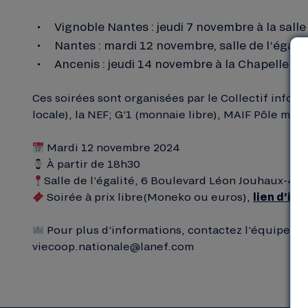
Vignoble Nantes : jeudi 7 novembre à la salle
Nantes : mardi 12 novembre, salle de l’égalit
Ancenis : jeudi 14 novembre à la Chapelle de
Ces soirées sont organisées par le Collectif info
locale), la NEF; G’1 (monnaie libre), MAIF Pôle mil
Mardi 12 novembre 2024
À partir de 18h30
Salle de l’égalité, 6 Boulevard Léon Jouhaux-4
Soirée à prix libre(Moneko ou euros),
lien d’ins
Pour plus d’informations, contactez l’équipe Vie
viecoop.nationale@lanef.com