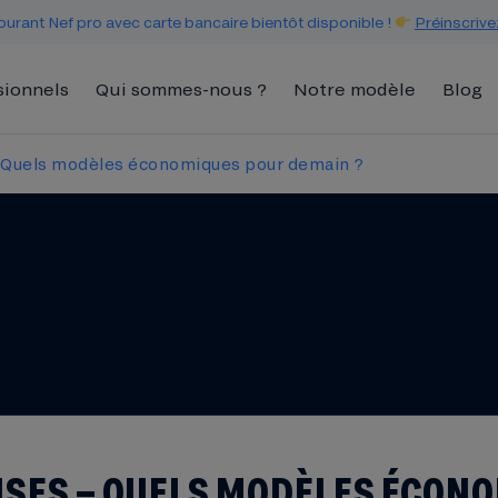
urant Nef pro avec carte bancaire bientôt disponible !
Préinscrive
sionnels
Qui sommes-nous ?
Notre modèle
Blog
 Quels modèles économiques pour demain ?
USES – QUELS MODÈLES ÉCON