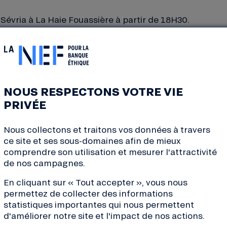
 Sévria à La Haie Fouassière à partir de 18H30.
é, 6 Bd Léon Jouhaux à Nantes à partir de 18h30. Soirée
s Ursulines, Quartier Rohan, Avenue de la Davrays à An
rmel de la finance solidaire, composé de : Association r
itant de Nantes et le réseau ESS du Pays d’Ancenis.
NOUS RESPECTONS VOTRE VIE
PRIVÉE
Nous collectons et traitons vos données à travers
4100 Nantes
ce site et ses sous-domaines afin de mieux
cription
– places limitées
comprendre son utilisation et mesurer l'attractivité
de nos campagnes.
 Coopérative de la Nef :
En cliquant sur « Tout accepter », vous nous
permettez de collecter des informations
statistiques importantes qui nous permettent
d'améliorer notre site et l'impact de nos actions.