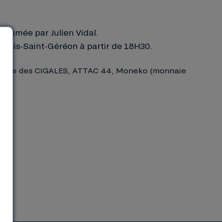
 animée par Julien Vidal.
cenis-Saint-Géréon à partir de 18H30.
égionale des CIGALES, ATTAC 44, Moneko (monnaie