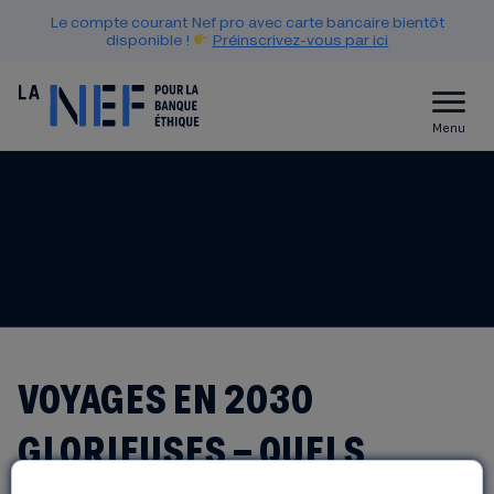
Le compte courant Nef pro avec carte bancaire bientôt
disponible !
Préinscrivez-vous par ici
Menu
VOYAGES EN 2030
GLORIEUSES – QUELS