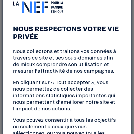
MODÈLES ÉCONOMIQUES
POUR DEMAIN ?
NOUS RESPECTONS VOTRE VIE
La Haye-Fouassière (44)
PRIVÉE
jeudi, 7 novembre 2024
18:30 à 22:00
Nous collectons et traitons vos données à
travers ce site et ses sous-domaines afin
Embarquez pour 2 heures d’utopie !
de mieux comprendre son utilisation et
mesurer l'attractivité de nos campagnes.
Nous vous proposons de partir à la découverte des
En cliquant sur « Tout accepter », vous
utopies vivantes et de tracer ensemble de nouveaux
nous permettez de collecter des
caps enthousiasmants en laissant libre cours à notre
informations statistiques importantes qui
imagination. Un atelier participatif de 2h environ,
nous permettent d'améliorer notre site et
durant lequel nous aborderons les thèmes suivants
l'impact de nos actions.
:
Vous pouvez consentir à tous les objectifs
ou seulement à ceux que vous
À quoi ressemblent les 2030 Glorieuses à
sélectionnez, ou vous pouvez tous les