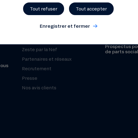
Organisation et équipe
Réclamation
Tout refuser
Tout accepter
Histoire
Sécurité
Chiffres clés
Enregistrer et fermer
Fonds de Gara
Notre mesure d’impact
Le Club Nef
Prospectus pou
Zeste par la Nef
de parts socia
Partenaires et réseaux
vous
Recrutement
Presse
Nos avis clients