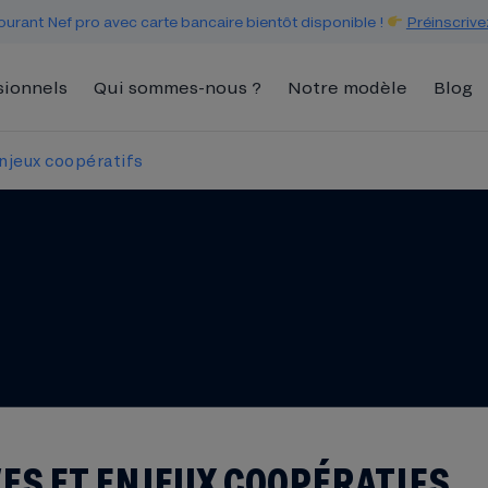
urant Nef pro avec carte bancaire bientôt disponible !
Préinscrive
sionnels
Qui sommes-nous ?
Notre modèle
Blog
njeux coopératifs
ES ET ENJEUX COOPÉRATIFS