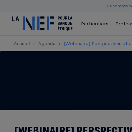
Le compte co
Particuliers
Profes
Accueil
›
Agenda
›
[Webinaire] Perspectives et e
[WEBINAIRE] PERSPECTIV