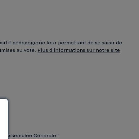
ositif pédagogique leur permettant de se saisir de
umises au vote.
Plus d’informations sur notre site
à l’Assemblée Générale !