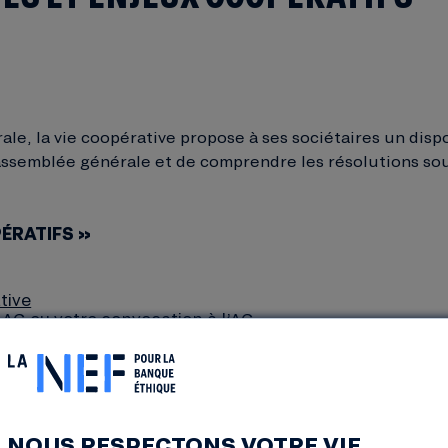
e, la vie coopérative propose à ses sociétaires un disp
l’assemblée générale et de comprendre les résolutions so
ÉRATIFS »
​​​​​
AG ou votre convocation à l’AG
our découvrir ce versant de la coopérative et participer 
NOUS RESPECTONS VOTRE VIE