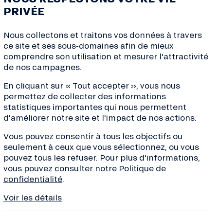
PRIVÉE
Nous collectons et traitons vos données à travers
ce site et ses sous-domaines afin de mieux
comprendre son utilisation et mesurer l'attractivité
de nos campagnes.
En cliquant sur « Tout accepter », vous nous
ves de la transition, conseils
permettez de collecter des informations
de la finance... Inscrivez-
statistiques importantes qui nous permettent
 !
d'améliorer notre site et l'impact de nos actions.
Vous pouvez consentir à tous les objectifs ou
seulement à ceux que vous sélectionnez, ou vous
pouvez tous les refuser. Pour plus d'informations,
vous pouvez consulter notre
Politique de
À propos
Besoin d’aide 
confidentialité
.
Qui sommes-nous ?
Nous contacte
Voir les détails
Projets financés
Centre d’aide 