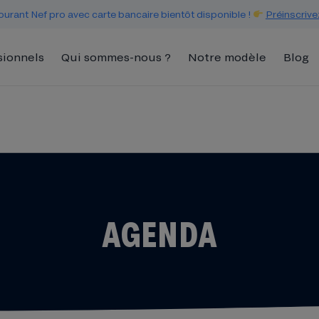
urant Nef pro avec carte bancaire bientôt disponible !
Préinscrive
sionnels
Qui sommes-nous ?
Notre modèle
Blog
AGENDA