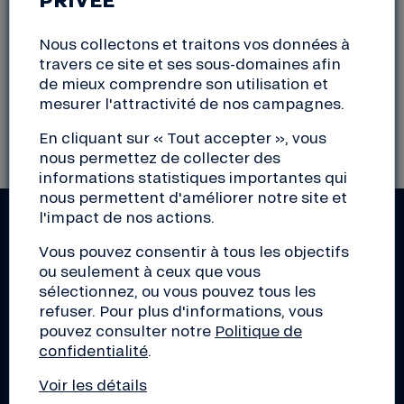
(35) Ille-et-Vilaine
Nous collectons et traitons vos données à
travers ce site et ses sous-domaines afin
de mieux comprendre son utilisation et
mesurer l'attractivité de nos campagnes.
Il n'y a actuellement aucun évènement
correspondant à votre sélection
En cliquant sur « Tout accepter », vous
nous permettez de collecter des
informations statistiques importantes qui
nous permettent d'améliorer notre site et
l'impact de nos actions.
RESTEZ INFORMÉS !
Vous pouvez consentir à tous les objectifs
Actus de la Nef, découverte d'initiatives de la
ou seulement à ceux que vous
transition, conseils pour les pros, éclairage sur le
sélectionnez, ou vous pouvez tous les
monde de la finance... Inscrivez-vous aux lettres
refuser. Pour plus d'informations, vous
d'infos de votre choix !
pouvez consulter notre
Politique de
confidentialité
.
Voir les détails
S'inscrire