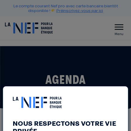
Le compte courant Nef pro avec carte bancaire bientôt
disponible !
Préinscrivez-vous par ici
Menu
AGENDA
NOUS RESPECTONS VOTRE VIE
PRIVÉE