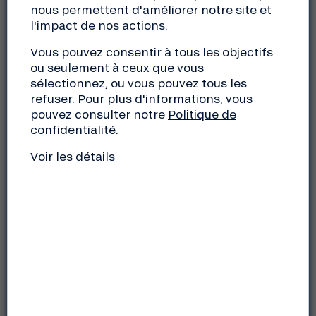
nous permettent d'améliorer notre site et
d’une nouvelle aventure… Rejoignez-là !
l'impact de nos actions.
Vous pouvez consentir à tous les objectifs
ou seulement à ceux que vous
sélectionnez, ou vous pouvez tous les
refuser. Pour plus d'informations, vous
pouvez consulter notre
Politique de
confidentialité
.
Voir les détails
PLUS DE 25M€ DE FONDS
PROPRES COLLECTÉS : ON