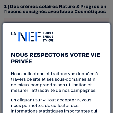
1 | Des crèmes solaires Nature & Progrès en
flacons consignés avec Ibbeo Cosmétiques
NOUS RESPECTONS VOTRE VIE
PRIVÉE
Nous collectons et traitons vos données à
travers ce site et ses sous-domaines afin
de mieux comprendre son utilisation et
mesurer l'attractivité de nos campagnes.
L’année dernière nous vous présentions les
En cliquant sur « Tout accepter », vous
crèmes solaires de Ibbeo cosmétiques
nous permettez de collecter des
informations statistiques importantes qui
labellisées Nature & Progrès et Slow