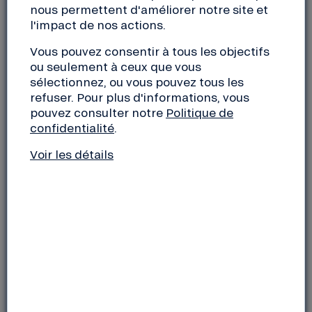
nous permettent d'améliorer notre site et
cosmétique. Petite nouveauté cette année
l'impact de nos actions.
puisque l’entreprise, située dans le Sud-
Ouest, propose aujourd’hui ses produits
Vous pouvez consentir à tous les objectifs
solaires dans des flacons en verre
ou seulement à ceux que vous
consignés. Une fois votre flacon terminé,
sélectionnez, ou vous pouvez tous les
vous pouvez le ramener dans l’un des points
refuser. Pour plus d'informations, vous
vente partout en France ou à l’atelier de
pouvez consulter notre
Politique de
confidentialité
.
fabrication Ibbeo à Montauban lors de des
ventes à l’atelier. Il sera alors lavé et
Voir les détails
réutilisé immédiatement en production.
Voilà de quoi faire rimer été avec zéro-
déchet !
Site internet
|
Page Facebook
Crédits photos : Ibbéo Cosmétiques
2 | Une mini-caravane rétro avec Carapate
Aventure