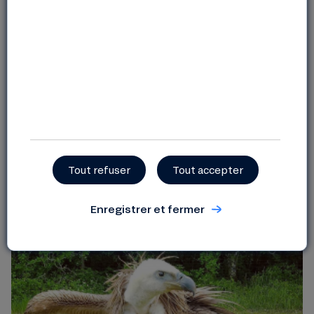
produits biologiques et locaux, etc. Terre
de Jor a également reçu en 2018 l’Ecolabel
européen « La Fleur », seul label
écologique officiel européen utilisable
dans tous les pays membres de l’Union
Européenne.
Site internet
|
Page Facebook
Crédits photos : Terre de Jor
Tout refuser
Tout accepter
13 | À la découverte des animaux au Parc
Sauvage de la Tour Blanche ? Dordogne
Enregistrer et fermer