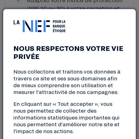
(SPF 30 ou 50) à votre carnation et
optez pour des marques engagées,
comme celles financées par la Nef,
pour un été responsable.
NOUS RESPECTONS VOTRE VIE
PRIVÉE
La crème solaire bio est un des
produits
écologiques essentiels
à mettre dans votre valise
Nous collectons et traitons vos données à
cet été. Avec une offre de plus en plus diversifiée, il
travers ce site et ses sous-domaines afin
n’est pas toujours évident de savoir comment bien
de mieux comprendre son utilisation et
mesurer l'attractivité de nos campagnes.
choisir le produit qui vous correspond. Notre
coopérative finance depuis plusieurs années des
En cliquant sur « Tout accepter », vous
entreprises spécialisées dans la cosmétique. C’est
nous permettez de collecter des
pourquoi nous vous offrons un tour d’horizons des
informations statistiques importantes qui
éléments à vérifier pour choisir la meilleure crème
nous permettent d'améliorer notre site et
solaire bio pour vous.
l'impact de nos actions.