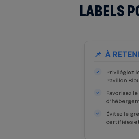
LABELS P
À RETEN
Privilégiez 
Pavillon Ble
Favorisez l
d’hébergem
Évitez le g
certifiées e