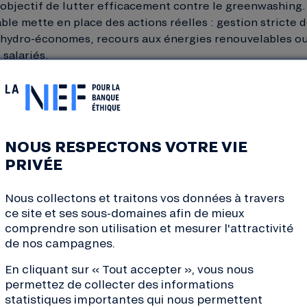
 objectif de lutter efficacement contre le greenwashing. 
le mette en place des actions réelles : gestion stricte
fs hydro-économes, recours aux énergies renouvelables o
 salariés.
ELS FRANÇAIS DE TOURISME RESPONSABLE ?
osystème de labels important en matière de voyage dura
 plusieurs certifications existent, parmi les plus connue
NOUS RESPECTONS VOTRE VIE
PRIVÉE
 Key en anglais) : un label reconnu dans le tourisme d
tiques et les restaurants, il est développé par Teragir.
Nous collectons et traitons vos données à travers
a biodiversité à la sensibilisation des clients aux bons g
ce site et ses sous-domaines afin de mieux
comprendre son utilisation et mesurer l'attractivité
sme Responsable (ATR)
: Créé en 2004, ce label s’adre
de nos campagnes.
 que votre voyagiste respecte les populations locales et
En cliquant sur « Tout accepter », vous nous
permettez de collecter des informations
avec le
WWF France
en collaboration avec Gîtes de Fr
statistiques importantes qui nous permettent