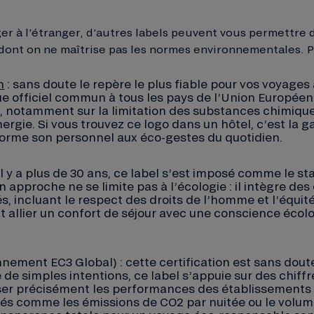
er à l’étranger, d’autres labels peuvent vous permettre 
 dont on ne maîtrise pas les normes environnementales. P
n
: sans doute le repère le plus fiable pour vos voyages à
ue officiel commun à tous les pays de l’Union Européen
, notamment sur la limitation des substances chimiques
gie. Si vous trouvez ce logo dans un hôtel, c’est la g
forme son personnel aux éco-gestes du quotidien.
 il y a plus de 30 ans, ce label s’est imposé comme le s
approche ne se limite pas à l’écologie : il intègre des 
, incluant le respect des droits de l’homme et l’équité 
t allier un confort de séjour avec une conscience écolo
nement EC3 Global) : cette certification est sans doute
 de simples intentions, ce label s’appuie sur des chiffres
iser précisément les performances des établissements 
fiés comme les émissions de CO2 par nuitée ou le vol