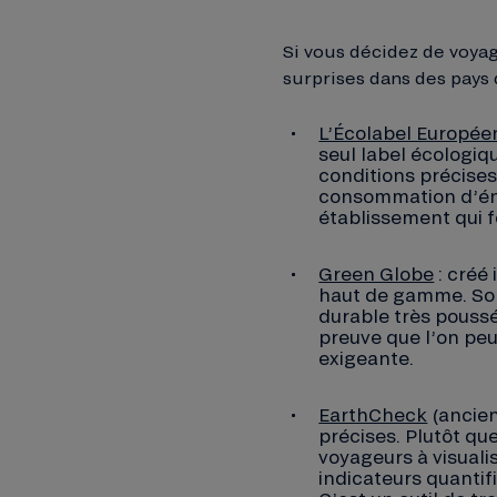
Si vous décidez de voyag
surprises dans des pays
L’Écolabel Europée
seul label écologiq
conditions précises
consommation d’éner
établissement qui 
Green Globe
: créé
haut de gamme. Son 
durable très poussés
preuve que l’on peu
exigeante.
EarthCheck
(ancien
précises. Plutôt que
voyageurs à visual
indicateurs quanti