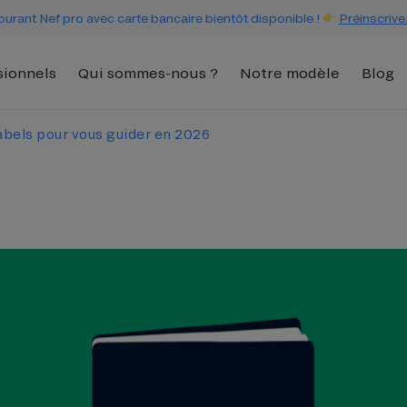
urant Nef pro avec carte bancaire bientôt disponible !
Préinscrive
sionnels
Qui sommes-nous ?
Notre modèle
Blog
abels pour vous guider en 2026