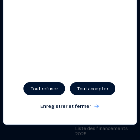
Conditions générales
Fonds de Garantie des
épargne – particuliers
Dépôts
Professionnels
Prospectus pour l’offre au
public de parts sociales
Guide tarifaire
professionnels 2026
Grille des taux
professionnels
Conditions générales
épargne – professionnels
Conditions générales
compte courant –
Tout refuser
Tout accepter
professionnels
Enregistrer et fermer
Publications
Rapport annuel 2025
Liste des financements
2025