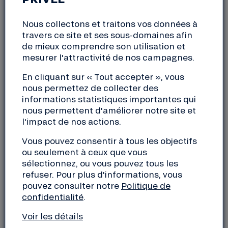
accompagnées par notre équipe et Zeste a battu
tous ses records ! Et pour célébrer cette année
Nous collectons et traitons vos données à
engagée passée ensemble, nous vous invitons à
travers ce site et ses sous-domaines afin
choisir avec nous une “belle histoire 2021″.
de mieux comprendre son utilisation et
mesurer l'attractivité de nos campagnes.
2021 : L’ANNÉE DE TOUS LES RECORDS
En cliquant sur « Tout accepter », vous
nous permettez de collecter des
Notre équipe est fière d’avoir accompagné plus de
informations statistiques importantes qui
121 projets engagés et inspirants dans leur
nous permettent d'améliorer notre site et
campagne de crowdfunding. Plus de 830 000 € ont
l'impact de nos actions.
ainsi été collectés, au service d’initiatives qui font
Vous pouvez consentir à tous les objectifs
la différence, et qui participent à construire un
ou seulement à ceux que vous
monde plus juste et durable.
sélectionnez, ou vous pouvez tous les
refuser. Pour plus d'informations, vous
pouvez consulter notre
Politique de
confidentialité
.
Voir les détails