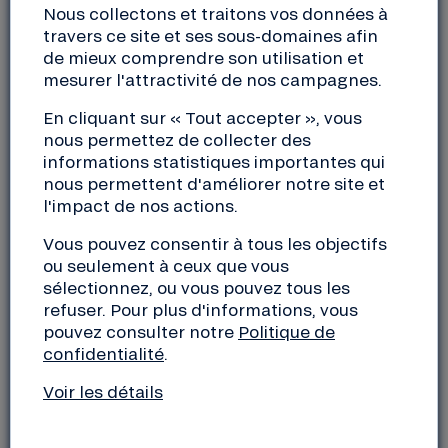
PROFESSIONNELS
Nous collectons et traitons vos données à
travers ce site et ses sous-domaines afin
de mieux comprendre son utilisation et
mesurer l'attractivité de nos campagnes.
Ouvrir un compte courant Nef Pro
En cliquant sur « Tout accepter », vous
Demander un crédit pour votre projet
nous permettez de collecter des
informations statistiques importantes qui
Placer votre trésorerie
nous permettent d'améliorer notre site et
l'impact de nos actions.
Vous pouvez consentir à tous les objectifs
ou seulement à ceux que vous
sélectionnez, ou vous pouvez tous les
refuser. Pour plus d'informations, vous
pouvez consulter notre
Politique de
confidentialité
.
Voir les détails