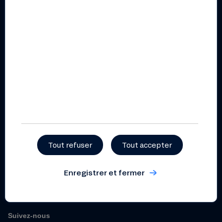
Rapport d’impact 2025
Documents pratiques et
règlementaires
Règlement intérieur
coopératif
Statuts
Politique de gestion et de
prévention des conflits
d’intérêts
Dispositif relatif aux
lanceurs d’alerte
Tout refuser
Tout accepter
Enregistrer et fermer
Suivez-nous