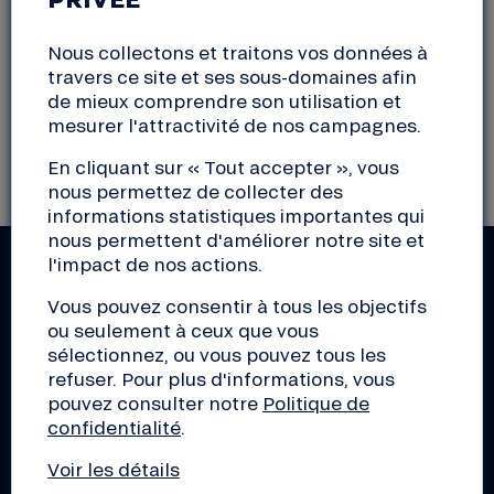
continuer votre navigation sur notre site.
Nous collectons et traitons vos données à
travers ce site et ses sous-domaines afin
de mieux comprendre son utilisation et
Revenir à la page d’accueil
mesurer l'attractivité de nos campagnes.
En cliquant sur « Tout accepter », vous
nous permettez de collecter des
informations statistiques importantes qui
nous permettent d'améliorer notre site et
l'impact de nos actions.
RESTEZ INFORMÉS !
Vous pouvez consentir à tous les objectifs
Actus de la Nef, découverte d'initiatives de la
ou seulement à ceux que vous
transition, conseils pour les pros, éclairage sur le
sélectionnez, ou vous pouvez tous les
monde de la finance... Inscrivez-vous aux lettres
refuser. Pour plus d'informations, vous
d'infos de votre choix !
pouvez consulter notre
Politique de
confidentialité
.
Voir les détails
S'inscrire