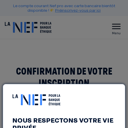
Le compte courant Nef pro avec carte bancaire bientôt
disponible !
Préinscrivez-vous par ici
Menu
CONFIRMATION DE VOTRE
INSCRIPTION
Merci ! Votre inscription a bien été prise en
compte.
NOUS RESPECTONS VOTRE VIE
Vous pouvez maintenant fermer cette page ou
PRIVÉE