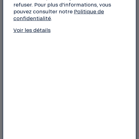
refuser. Pour plus d'informations, vous
pouvez consulter notre
Politique de
confidentialité
.
Rémunération
Voir les détails
Consulter la grille des
taux
Taux fixe déterminé à
Taux contractuel en
l’ouverture en fonction
vigueur
de la durée de
placement
Comptabilisation des
intérêts
En versement annuel
Par quinzaine
ou en capitalisation