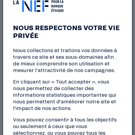
Toute personne morale
Organisations à but non
ou personne physique
lucratif : associations,
agissant à titre
syndicats, sociétés
NOUS RESPECTONS VOTRE VIE
professionnel
mutualistes, sociétés
PRIVÉE
d’assurance mutuelle,
comités d’entreprise,
Nous collectons et traitons vos données à
fonds de dotation,
travers ce site et ses sous-domaines afin
organismes HLM,
de mieux comprendre son utilisation et
fondations
mesurer l'attractivité de nos campagnes.
En cliquant sur « Tout accepter », vous
Montant du dépôt
nous permettez de collecter des
informations statistiques importantes qui
de 5 000 € à 1 million €
dès 15€, pas de plafond
nous permettent d'améliorer notre site et
l'impact de nos actions.
Vous pouvez consentir à tous les objectifs
Durée de placement
ou seulement à ceux que vous
de 3 à 12 mois
pas de limite de durée
sélectionnez, ou vous pouvez tous les