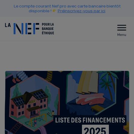
Le compte courant Nef pro avec carte bancaire bientôt
disponible !
Préinscrivez-vous par ici
Menu