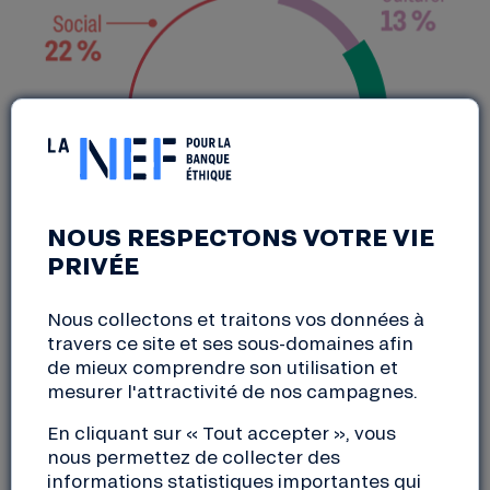
NOUS RESPECTONS VOTRE VIE
PRIVÉE
Les 504 projets financés en 2025 ont tous
Nous collectons et traitons vos données à
un impact écologique, social et/ou culturel
travers ce site et ses sous-domaines afin
et bon nombre d’entre eux ont des impacts
de mieux comprendre son utilisation et
croisés, ce qui en fait des projets d’autant
mesurer l'attractivité de nos campagnes.
plus intéressants à accompagner; les 18
tiers-lieux financés en 2025 en sont un
En cliquant sur « Tout accepter », vous
nous permettez de collecter des
parfait exemple.
informations statistiques importantes qui