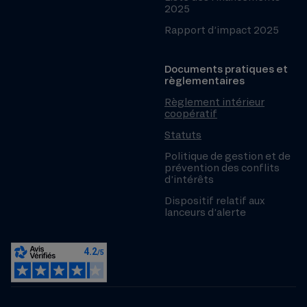
2025
Rapport d’impact 2025
Documents pratiques et
règlementaires
Règlement intérieur
coopératif
Statuts
Politique de gestion et de
prévention des conflits
d’intérêts
Dispositif relatif aux
lanceurs d’alerte