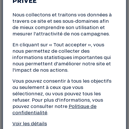
PRIVÉE
l’Assemblée. Les membres du Directoire ainsi que
certain.e.s salarié.e.s ont ensuite présenté l’activité
Nous collectons et traitons vos données à
2016 ainsi que les comptes.
travers ce site et ses sous-domaines afin
de mieux comprendre son utilisation et
Après de nombreux temps d’échanges et de
mesurer l'attractivité de nos campagnes.
questions, que ce soit en plénière ou lors du
En cliquant sur « Tout accepter », vous
déjeuner, les résolutions ont été votées.
nous permettez de collecter des
informations statistiques importantes qui
Ci-dessous un retour sur les résultats des votes :
nous permettent d'améliorer notre site et
l'impact de nos actions.
Répartition des votant.e.s
Vous pouvez consentir à tous les objectifs
ou seulement à ceux que vous
Sociétaires
sélectionnez, ou vous pouvez tous les
présent.e.s et
121
refuser. Pour plus d'informations, vous
représenté.e.s
pouvez consulter notre
Politique de
confidentialité
.
Vote par
Voir les détails
correspondance (dont
4 692