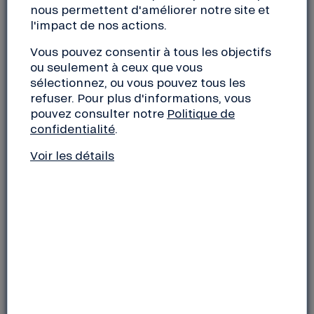
nous permettent d'améliorer notre site et
transition à Toulouse et sa région
l'impact de nos actions.
Grand Plateau – La Cabane
Vous pouvez consentir à tous les objectifs
ou seulement à ceux que vous
Découvrez des projets engagés, financés par la Nef
sélectionnez, ou vous pouvez tous les
dans la région toulousaine, à travers les objets
refuser. Pour plus d'informations, vous
qu’ils façonnent : Tipi Atelier, les Alchimistes, Les
pouvez consulter notre
Politique de
Flâneuses, Bières des Régions… Une exposition
confidentialité
.
scénographiée par l’association P’tite Lumière &
Voir les détails
Cie.