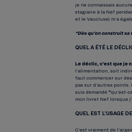
je ne connaissais aucun
stagiaire à la Nef penda
et le Vaucluse) m’a éga
“Dès qu’on construit sa 
QUEL A ÉTÉ LE DÉCL
Le déclic, c’est que je
l’alimentation, soit ind
faut commencer sur des 
pas sur d’autres points. 
suis demandé
“
qu’est-ce
mon livret Nef lorsque j
QUEL EST L’USAGE DE
C’est vraiment de l’arge