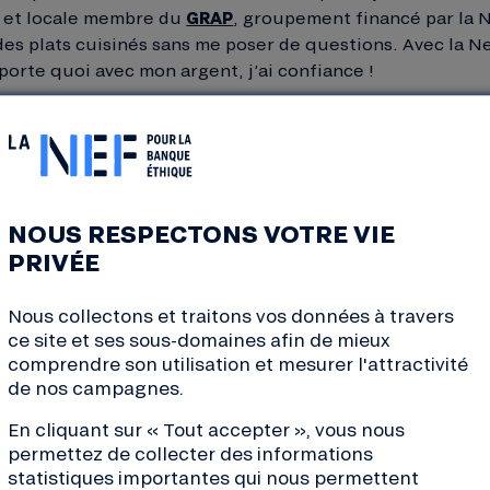
o et locale membre du
GRAP
, groupement financé par la N
es plats cuisinés sans me poser de questions. Avec la Nef,
mporte quoi avec mon argent, j’ai confiance !
 MATHIAS ?!
éré ?
NOUS RESPECTONS VOTRE VIE
PRIVÉE
Le Court-Circuit
et
Le Bieristan
pour leurs t
Nous collectons et traitons vos données à travers
ensoleillées et les bonnes bières. Et aussi l
ce site et ses sous-domaines afin de mieux
Biocoop que vous avez financées !
comprendre son utilisation et mesurer l'attractivité
de nos campagnes.
En cliquant sur « Tout accepter », vous nous
permettez de collecter des informations
statistiques importantes qui nous permettent