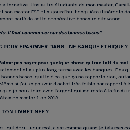
e alternative. Une autre étudiante de mon master,
Camill
nt son master ESS et aujourd’hui banquière itinérante d
lement parlé de cette coopérative bancaire citoyenne.
vie, il faut commencer sur des bonnes bases”
IC POUR ÉPARGNER DANS UNE BANQUE ÉTHIQUE ?
 n’aime pas payer pour quelque chose qui me fait du mal.
irectement et au plus long terme avec les banques. Dès qu’
bonnes bases, quitte à ce que ça ne rapporte rien, aut
Même si j’ai un pouvoir d’achat très faible par rapport à 
 que je peux faire avec l’argent qui me reste à la fin du m
’étais en master 1 en 2018.
 TON LIVRET NEF ?
nt “qui dort”. Pour moi, c’est comme quand je fais mes co