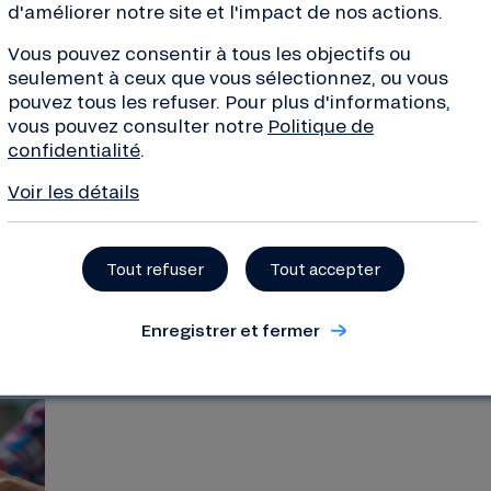
d'améliorer notre site et l'impact de nos actions.
?
Vous pouvez consentir à tous les objectifs ou
seulement à ceux que vous sélectionnez, ou vous
pouvez tous les refuser. Pour plus d'informations,
vous pouvez consulter notre
Politique de
confidentialité
.
Quand tu es étudiant, tu es forcément écolo 
de la sobriété. Surtout au niveau de l’énergie
Voir les détails
ça coûte le moins possible.
Tout refuser
Tout accepter
Enregistrer et fermer
écolo imparfait ?