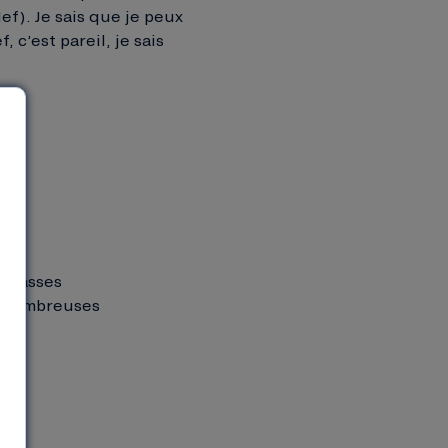
ef). Je sais que je peux
 c’est pareil, je sais
errasses
es nombreuses