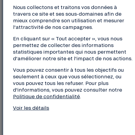
lancé les premiers livrets d’épargne de partage en
Nous collectons et traitons vos données à
France en 1993, en partenariat avec le Crédit
travers ce site et ses sous-domaines afin de
Coopératif.
Aujourd’hui, les épargnants de la Nef
mieux comprendre son utilisation et mesurer
peuvent choisir de partager tout ou partie de leurs
l'attractivité de nos campagnes.
intérêts avec 13 associations partenaires.
En cliquant sur « Tout accepter », vous nous
En savoir plus sur l’épargne à la Nef
permettez de collecter des informations
statistiques importantes qui nous permettent
d'améliorer notre site et l'impact de nos actions.
LA NEF, UNE “PETITE” COOPÉRATIVE… QUI PÈSE
DANS LE FINANCEMENT SOLIDAIRE EN FRANCE
Vous pouvez consentir à tous les objectifs ou
seulement à ceux que vous sélectionnez, ou
vous pouvez tous les refuser. Pour plus
Au 31/12/2018, ce sont plus de 2,8 millions de
d'informations, vous pouvez consulter notre
produits d’épargne solidaire qui ont été souscrits
Politique de confidentialité
.
par des particuliers et des investisseurs
institutionnels, pour un encours de 12,6 Mds€
Voir les détails
(+8,7%).
63,6% de ce montant est issu de l’épargne salariale,
31,2% de l’épargne bancaire et 5,2% des placements