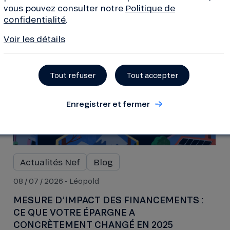
vous pouvez consulter notre
Politique de
confidentialité
.
Voir les détails
Tout refuser
Tout accepter
Enregistrer et fermer
Actualités Nef
Blog
08 / 07 / 2026 - Léopold
MESURE D’IMPACT DES FINANCEMENTS :
CE QUE VOTRE ÉPARGNE A
CONCRÈTEMENT CHANGÉ EN 2025