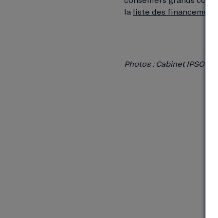
conseillers grands comp
la
liste des financement
Photos : Cabinet IPSO Sa