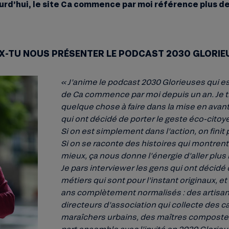
urd’hui, le site Ca commence par moi référence plus d
UX-TU NOUS PRÉSENTER LE PODCAST 2030 GLORIE
« J’anime le podcast 2030 Glorieuses qui es
de Ca commence par moi depuis un an. Je tr
quelque chose à faire dans la mise en avant
qui ont décidé de porter le geste éco-citoy
Si on est simplement dans l’action, on finit 
Si on se raconte des histoires qui montrent
mieux, ça nous donne l’énergie d’aller plus l
Je pars interviewer les gens qui ont décidé 
métiers qui sont pour l’instant originaux, e
ans complètement normalisés : des artisan
directeurs d’association qui collecte des c
maraîchers urbains, des maîtres composteu
part ensemble avec l’invité en 2030 Glorieu