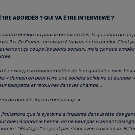
TRE ABORDÉS ? QUI VA ÊTRE INTERVIEWÉ ?
contre quelqu’un pour la première fois, la question qu’on p
 la vie ? ». En France, on existe à travers notre emploi. C’est
seulement ça coupe les ponts sociaux, mais ça nous empêche
utres.
en à envisager la transformation de leur quotidien mais be
s « demain on peut vivre une société solidaire et durable »,
r leur salopette et retourner dans les champs…
iers de demain, il y en a beaucoup. »
s limitations que le système a implanté dans la tête des gens
veut que l’économie tienne, on ne peut pas vraiment change
omie”. “Écologie” ne peut pas rimer avec croissance. Et “é