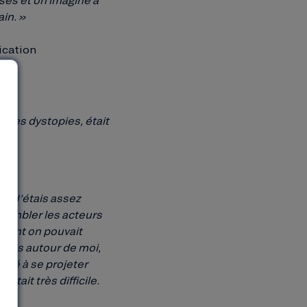
in. »
ication
e les dystopies, était
s. J’étais assez
ssembler les acteurs
ment on pouvait
rlais autour de moi,
ité à se projeter
était très difficile.