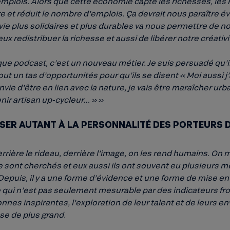
mplois. Alors que cette économie capte les richesses, les 
 et réduit le nombre d’emplois. Ça devrait nous paraître évi
e plus solidaires et plus durables va nous permettre de no
redistribuer la richesse et aussi de libérer notre créativit
ue podcast, c’est un nouveau métier. Je suis persuadé qu’il
t un tas d’opportunités pour qu’ils se disent « Moi aussi j’
nvie d’être en lien avec la nature, je vais être maraîcher urba
enir artisan up-cycleur… » »
SER AUTANT À LA PERSONNALITÉ DES PORTEURS D
errière le rideau, derrière l’image, on les rend humains. On 
se sont cherchés et eux aussi ils ont souvent eu plusieurs mé
Depuis, il y a une forme d’évidence et une forme de mise en 
 qui n’est pas seulement mesurable par des indicateurs froi
nes inspirantes, l’exploration de leur talent et de leurs en
se de plus grand.