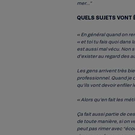
mer…”
QUELS SUJETS VONT Ê
« En général quand on ren
« et toi tu fais quoi dans
est aussi mal vécu. Non 
d’exister au regard des a
Les gens arrivent très bi
professionnel. Quand je di
qu’ils vont devoir enfile
« Alors qu’en fait les mét
Ça fait aussi partie de ce
de toute manière, si on 
peut pas rimer avec “écon