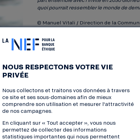
quoi pourrait ressembler le monde de dema
© Manuel Vitali / Direction de la Commun
A POUSSÉ À LANCER CE PODCAST ?
que cette capacité à se projeter dans les utopies plutôt qu
NOUS RESPECTONS VOTRE VIE
PRIVÉE
Nous collectons et traitons vos données à travers
“C’est l’accumulation de plusieurs chose
ce site et ses sous-domaines afin de mieux
persuadé de savoir à quoi pouvaient re
comprendre son utilisation et mesurer l'attractivité
et actrices du monde de demain et com
de nos campagnes.
changer le système. Mais lorsque j’en pa
je me suis rendu compte que cette capac
En cliquant sur « Tout accepter », vous nous
dans les utopies plutôt que les dystopies, 
permettez de collecter des informations
statistiques importantes qui nous permettent