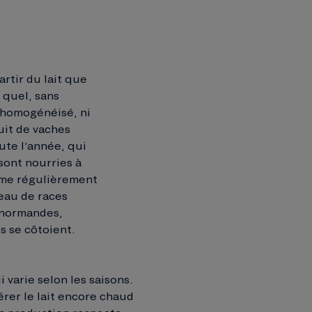
artir du lait que
 quel, sans
i homogénéisé, ni
uit de vaches
ute l’année, qui
sont nourries à
ême régulièrement
peau de races
 normandes,
s se côtoient.
 varie selon les saisons.
érer le lait encore chaud