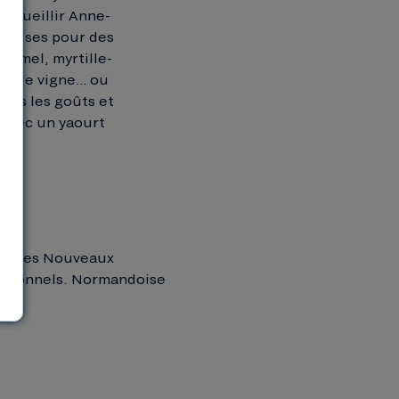
accueillir Anne-
eprises pour des
ramel, myrtille-
he de vigne… ou
tous les goûts et
 avec un yaourt
 et Les Nouveaux
aditionnels. Normandoise