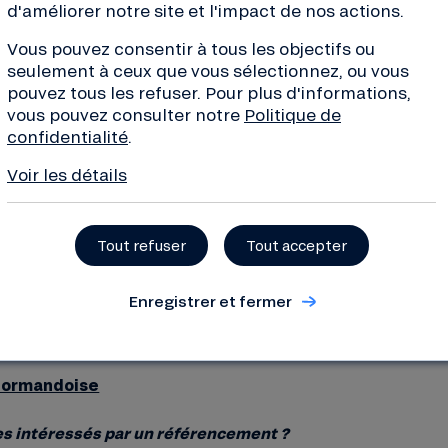
d'améliorer notre site et l'impact de nos actions.
puisque nous avons eu le plaisir d’
Sophie et Christophe à plusieurs r
Vous pouvez consentir à tous les objectifs ou
dégustations. Au menu : pomme-ca
seulement à ceux que vous sélectionnez, ou vous
groseille, orange-clémentine, pêc
pouvez tous les refuser. Pour plus d'informations,
simplement nature ! Il y en a pour 
vous pouvez consulter notre
Politique de
confidentialité
.
c’est clairement sans comparaison
industriel !
Voir les détails
Tout refuser
Tout accepter
ans les magasins bio franciliens et normands (Biocoop
Enregistrer et fermer
 de producteurs, les épiceries fines et les fromagers tr
 la restauration scolaire et d’entreprise.
 Normandoise
es intéressés par un référencement ?