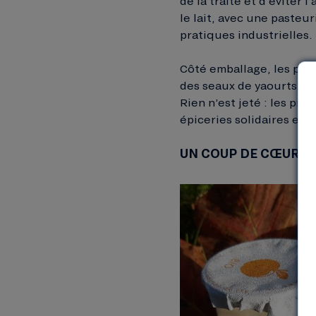
de la traite et d’éviter 
le lait, avec une pasteu
pratiques industrielles.
Côté emballage, les pots 
des seaux de yaourts bra
Rien n’est jeté : les pr
épiceries solidaires et l
UN COUP DE CŒUR P