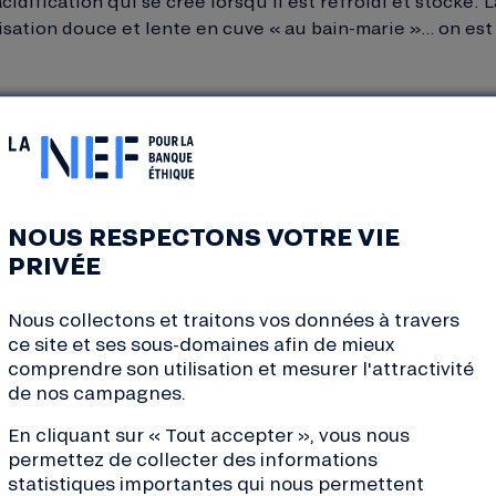
l’acidification qui se crée lorsqu’il est refroidi et stocké
risation douce et lente en cuve « au bain-marie »… on est
utilisés sont tous recyclables et Normandoise invite ses c
ssés pour limiter les emballages.
oduits invendus sont donnés à des associations caritatives
e lait resté dans les tuyaux est donné aux veaux !
NOUS RESPECTONS VOTRE VIE
OUR LA NEF
PRIVÉE
Les chemins de la Nef et de la No
Nous collectons et traitons vos données à travers
croisés fin 2016 lors des Assises
ce site et ses sous-domaines afin de mieux
Equitable, organisées à Paris. Un 
comprendre son utilisation et mesurer l'attractivité
plus tard, nous mettions en place 
de nos campagnes.
€ afin de financer l’aménagement d
En cliquant sur « Tout accepter », vous nous
fabrication de yaourts.
permettez de collecter des informations
Côté papilles, l’équipe parisienne 
statistiques importantes qui nous permettent
témoigner de la qualité et du goût