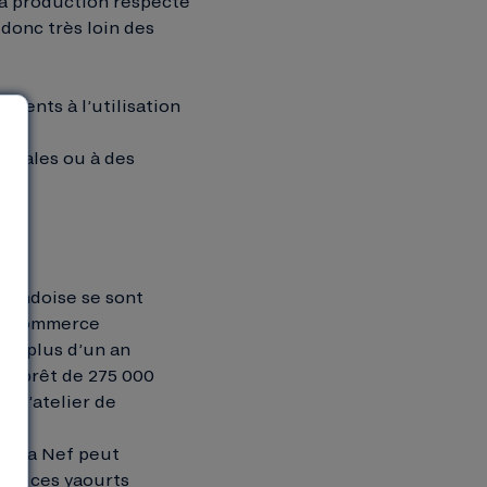
. La production respecte
 donc très loin des
lients à l’utilisation
 locales ou à des
rmandoise se sont
 du Commerce
peu plus d’un an
un prêt de 275 000
e l’atelier de
de la Nef peut
 de ces yaourts