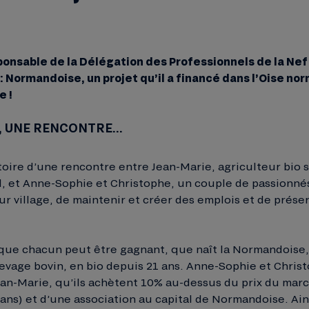
onsable de la Délégation des Professionnels de la Nef 
: Normandoise, un projet qu’il a financé dans l’Oise no
e !
T, UNE RENCONTRE…
istoire d’une rencontre entre Jean-Marie, agriculteur bio 
l, et Anne-Sophie et Christophe, un couple de passionnés
r village, de maintenir et créer des emplois et de prése
n que chacun peut être gagnant, que naît la Normandoise,
levage bovin, en bio depuis 21 ans. Anne-Sophie et Chris
Jean-Marie, qu’ils achètent 10% au-dessus du prix du mar
ans) et d’une association au capital de Normandoise. Ains