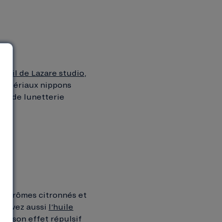
soleil de Lazare studio
,
matériaux nippons
ers de lunetterie
na
ux arômes citronnés et
rouvez aussi
l’huile
ur son effet répulsif