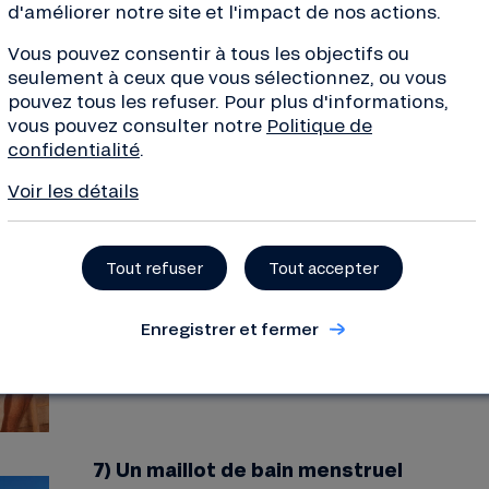
d'améliorer notre site et l'impact de nos actions.
des moustiques !
Vous pouvez consentir à tous les objectifs ou
seulement à ceux que vous sélectionnez, ou vous
pouvez tous les refuser. Pour plus d'informations,
vous pouvez consulter notre
Politique de
confidentialité
.
Voir les détails
6) Sandales, maillots, casquettes…
Retrouvez la sélection plage de notre emprun
Tout refuser
Tout accepter
pour les femmes
et
pour les hommes
.
Enregistrer et fermer
7) Un maillot de bain menstruel