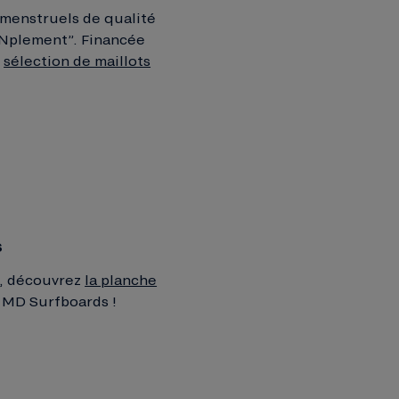
 menstruels de qualité
AINplement”. Financée
e
sélection de maillots
s
e, découvrez
la planche
e MD Surfboards !