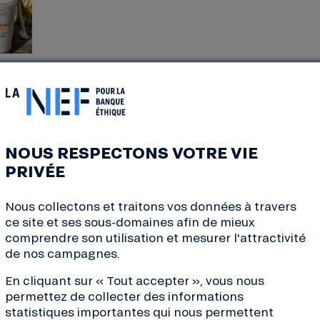
4) Des lunettes de soleil
Protégez aussi vos yeux avec
les lunettes de 
qui combinent des composants provenant de 
ancestraux et le savoir-faire inégalé des ateli
NOUS RESPECTONS VOTRE VIE
jurassiens.
PRIVÉE
Nous collectons et traitons vos données à travers
ce site et ses sous-domaines afin de mieux
comprendre son utilisation et mesurer l'attractivité
5) Un été sans moustiques avec Floralu
de nos campagnes.
En cliquant sur « Tout accepter », vous nous
Floraluna propose un spray d’ambiance bio, a
permettez de collecter des informations
boisés :
MÊME PAS PEUR DU MOUSTIGRE
. Ret
statistiques importantes qui nous permettent
essentielle de citronnelle
, surtout connue po