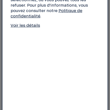
soutenir des projets de transition énergétique,
refuser. Pour plus d'informations, vous
porteurs de sens, en valorisant l’énergie à l’échelle
pouvez consulter notre
Politique de
confidentialité
.
locale.
Voir les détails
Un projet phare a particulièrement retenu notre
attention cette année : la construction d’une
centrale au sol sur les hauteurs de la commune de
Jausiers (04), située à 1 500 mètres d’altitude dans
la vallée de l’Ubaye. Ce projet, actuellement en
phase de construction, a été développé par
Énergie
Partagée
, le bureau d’études
Egréga
,
Enercoop
PACA (Provence Alpes Côte d’Azur
)
et
Enercoop
.
En plus de sa labellisation
Énergie Partagée
,
témoignant de la démarche citoyenne du projet,
l’électricité produite sera vendue à
Enercoop
,
fournisseur coopératif d’électricité 100 %
renouvelable.