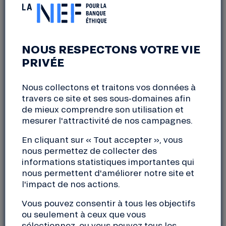
En 2024, la Nef a intensifié son rôle dans le
financement des énergies renouvelables
, avec pour
objectif central de favoriser la transition
énergétique des territoires. L’année a été marquée
NOUS RESPECTONS VOTRE VIE
par 74 projets financés à hauteur de 57,9 M€,
PRIVÉE
permettant ainsi la production de 52,7 GWh
d’électricité et 81,9 GWh de chaleur .
Nous collectons et traitons vos données à
travers ce site et ses sous-domaines afin
Notre banque éthique coopérative a su s’adapter
de mieux comprendre son utilisation et
aux évolutions du secteur en finançant de nouveaux
mesurer l'attractivité de nos campagnes.
modèles tels que les circuits courts de l’énergie,
l’autoconsommation collective et individuelle, ainsi
En cliquant sur « Tout accepter », vous
que les contrats appelés Power Purchase
nous permettez de collecter des
informations statistiques importantes qui
Agreements (PPA) qui permettent à un producteur
nous permettent d'améliorer notre site et
de vendre directement l’énergie d’origine
l'impact de nos actions.
renouvelable à un consommateur, sans s’appuyer
sur un soutien financier des pouvoirs publics.
Vous pouvez consentir à tous les objectifs
ou seulement à ceux que vous
Ces initiatives témoignent de la volonté de la Nef de
sélectionnez, ou vous pouvez tous les