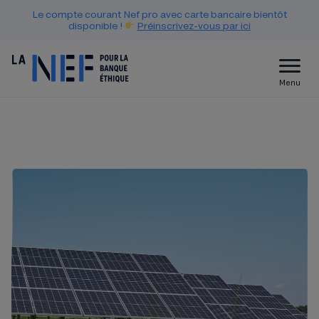
Le compte courant Nef pro avec carte bancaire bientôt
disponible !
Préinscrivez-vous par ici
Menu