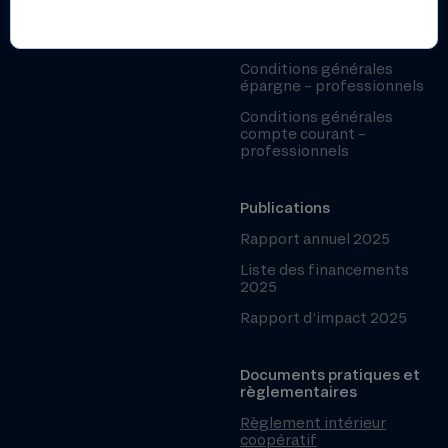
Grille des taux
professionnels
Conditions générales
épargne – professionnels
Conditions générales
compte courant –
professionnels
Publications
Rapport annuel 2025
Liste des financements
2025
Rapport d’impact 2025
Documents pratiques et
règlementaires
Règlement intérieur
coopératif