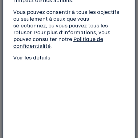
l'impact de nos actions.
et du réemploi solidaire, en permettant aux acteurs
de l’Économie Sociale et Solidaire d’ouvrir une
Vous pouvez consentir à tous les objectifs
boutique en ligne sur la marketplace. On y trouve
ou seulement à ceux que vous
des vêtements, des accessoires, des livres, des
sélectionnez, ou vous pouvez tous les
refuser. Pour plus d'informations, vous
meubles et de l’électroménager.
pouvez consulter notre
Politique de
confidentialité
.
Voir les détails
Les friperies et recycleries