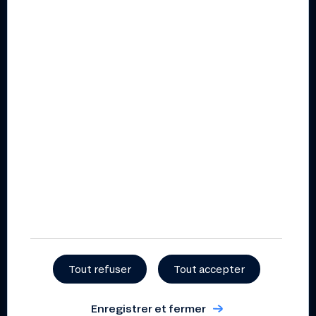
Agenda
Recrutement
Parler de la Nef autour de
vous
Presse
Nos avis clients
Besoin d’aide ?
Conditions de l’offre
Nous contacter
Particuliers
Centre d’aide (FAQ)
Guide tarifaire particuliers
Réclamation
Guide tarifaire particuliers
2026
Grille des taux particuliers
Sécurité
Conditions générales
Fonds de Garantie des
épargne – particuliers
Dépôts
Tout refuser
Tout accepter
Professionnels
Prospectus pour l’offre au
public de parts sociales
Guide tarifaire
Enregistrer et fermer
professionnels 2026