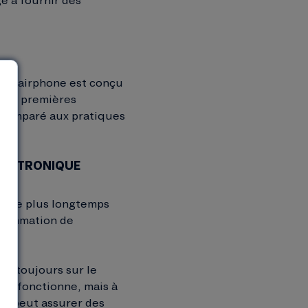
 le Fairphone est conçu
ières premières
t comparé aux pratiques
LECTRONIQUE
er le plus longtemps
onsommation de
se toujours sur le
ela fonctionne, mais à
ne peut assurer des