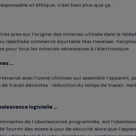
esponsable et éthique, c’est bien plus que ça :
rès près sur l’origine des minerais utilisés dans le télé
ou labellisée commerce équitable Max Havelaar. Fairphone
ires pour tous les minerais nécessaires à l’électronique.
ines …
rtenariat avec l’usine chinoise qui assemble l’appareil, p
de travail décentes : réduction du temps de travail, meil
bsolescence logicielle …
inantes de l’obsolescence programmée, est l’obsolescen
e fournir des mises-à-jour de sécurité alors que l’appare
les utilisateurs à le jeter. Fairphone au contraire s’enga