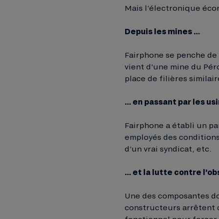
Mais l’électronique écor
Depuis les mines …
Fairphone se penche de t
vient d’une mine du Pér
place de filières simila
… en passant par les us
Fairphone a établi un pa
employés des conditions 
d’un vrai syndicat, etc.
… et la lutte contre l’o
Une des composantes dom
constructeurs arrêtent d
fonctionnel pour forcer 