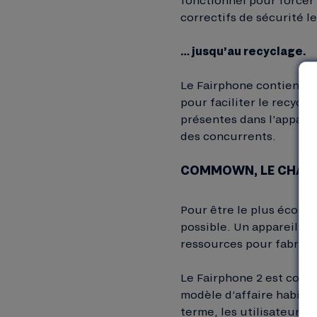
correctifs de sécurité l
… jusqu’au recyclage.
Le Fairphone contient a
pour faciliter le recycl
présentes dans l’appare
des concurrents.
COMMOWN, LE CHAÎN
Pour être le plus écolog
possible. Un appareil q
ressources pour fabriqu
Le Fairphone 2 est conçu
modèle d’affaire habitue
terme, les utilisateurs