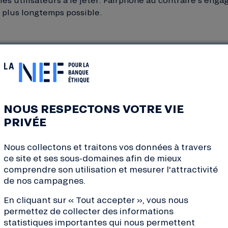
e plus longtemps possible.
utant que possible des matériaux recyclés. Mais surtout
age, en particulier en cartographiant les différentes mat
il. Même si beaucoup reste à faire, c’est un pas de géan
NOUS RESPECTONS VOTRE VIE
PRIVÉE
ON MANQUANT POUR UNE VISION DURABLE DE L’É
Nous collectons et traitons vos données à travers
ique possible, un appareil électronique doit d’abord dur
ce site et ses sous-domaines afin de mieux
ui dure, c’est moins de déchets toxiques, et moins de c
comprendre son utilisation et mesurer l'attractivité
er son remplaçant.
de nos campagnes.
 pour durer, c’est bien. Mais l’entreprise Fairphone repo
En cliquant sur « Tout accepter », vous nous
permettez de collecter des informations
l : vendre autant que possible. En phase de croissance c
statistiques importantes qui nous permettent
 renouvellent moins souvent leur téléphone et Fairphone 