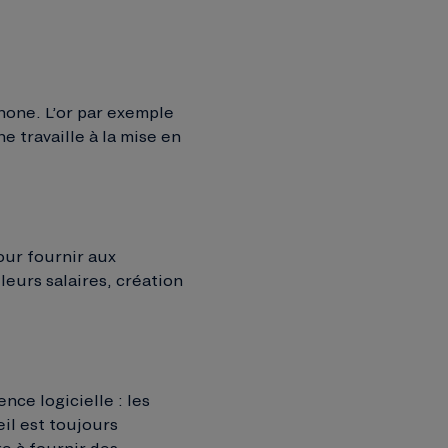
phone. L’or par exemple
 travaille à la mise en
our fournir aux
leurs salaires, création
ce logicielle : les
il est toujours
ge à fournir des