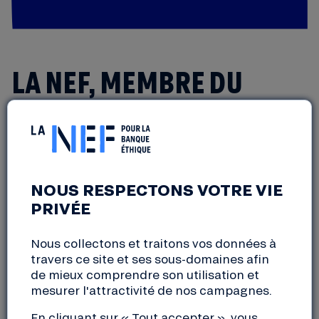
LA NEF, MEMBRE DU
MOUVEMENT IMPACT
FRANCE
NOUS RESPECTONS VOTRE VIE
PRIVÉE
Anciennement Mouves, le Mouvement Impact
France regroupe des entrepreneurs engagés pour
Nous collectons et traitons vos données à
travers ce site et ses sous-domaines afin
fédérer, faire progresser nos organisations et
de mieux comprendre son utilisation et
influencer les décideurs politiques, avec pour
mesurer l'attractivité de nos campagnes.
ambition de créer une alternative écologique et
sociale au Medef.
En cliquant sur « Tout accepter », vous