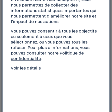
nous permettez de collecter des
CONNAISSEZ-VOUS LE MOUVEMENT IMPACT
informations statistiques importantes qui
FRANCE ?
nous permettent d'améliorer notre site et
l'impact de nos actions.
Parmi ces 3000 entrepreneurs engagés, Ivan Chaleil
Vous pouvez consentir à tous les objectifs
de la Nef, ainsi que nombre de dirigeants comptant
ou seulement à ceux que vous
parmi nos principaux partenaires et emprunteurs,
sélectionnez, ou vous pouvez tous les
comme ceux de Lita.co, Phenix, Biocoop, Enercoop,
refuser. Pour plus d'informations, vous
pouvez consulter notre
Politique de
Finacoop, Label Emmaüs… Mais aussi de “jeunes
confidentialité
.
pousses” en lancement.
Voir les détails
Différents outils sont proposés à la communauté :
du mentorat, des ateliers de codéveloppement, des
master class, des rdv régionaux et thématiques
pour échanger entre entrepreneurs.
Adhérez vous aussi au Mouvement Impact France :
http://impactfrance.eco/rejoindre/