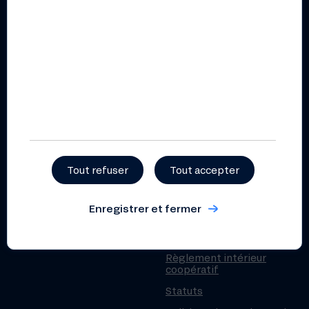
Conditions générales
épargne – professionnels
Conditions générales
compte courant –
professionnels
Publications
Rapport annuel 2025
Liste des financements
2025
Tout refuser
Tout accepter
Rapport d’impact 2025
Enregistrer et fermer
Documents pratiques et
règlementaires
Règlement intérieur
coopératif
Statuts