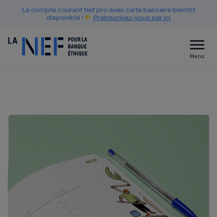
Le compte courant Nef pro avec carte bancaire bientôt
disponible !
Préinscrivez-vous par ici
Menu