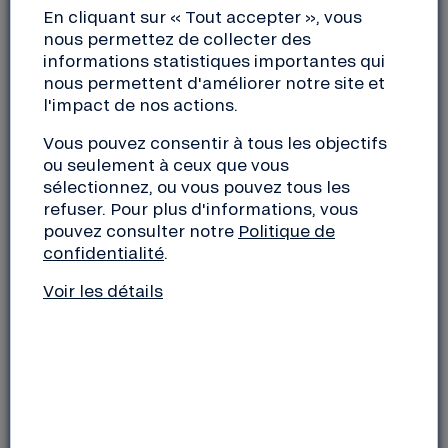
En cliquant sur « Tout accepter », vous
nous permettez de collecter des
informations statistiques importantes qui
nous permettent d'améliorer notre site et
l'impact de nos actions.
Vous pouvez consentir à tous les objectifs
ou seulement à ceux que vous
sélectionnez, ou vous pouvez tous les
refuser. Pour plus d'informations, vous
pouvez consulter notre
Politique de
confidentialité
.
Au-delà de son format pratique et de son
graphisme imaginaire et coloré, l’agenda
Voir les détails
est une occasion de faire découvrir à vos
collaborateurs, publics et partenaires ces
initiatives qui rendent notre société plus
écologique et solidaire.