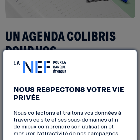
UN AGENDA COLIBRIS
POUR VOS
COLLABORATEURS
NOUS RESPECTONS VOTRE VIE
PRIVÉE
Le Mouvement Colibris
, partenaire de la Nef depuis
de nombreuses années, a réalisé un agenda 2022
Nous collectons et traitons vos données à
coloré sur le thème très actuel des collectifs en
travers ce site et ses sous-domaines afin
transition : écolieux, oasis, habitats participatifs,
de mieux comprendre son utilisation et
tiers-lieux, coopératives et ressourceries…
mesurer l'attractivité de nos campagnes.