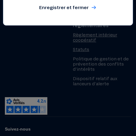
Rapport d’impact 2025
Enregistrer et fermer
Documents pratiques et
règlementaires
Règlement intérieur
coopératif
Statuts
Politique de gestion et de
prévention des conflits
d’intérêts
Dispositif relatif aux
lanceurs d’alerte
Suivez-nous