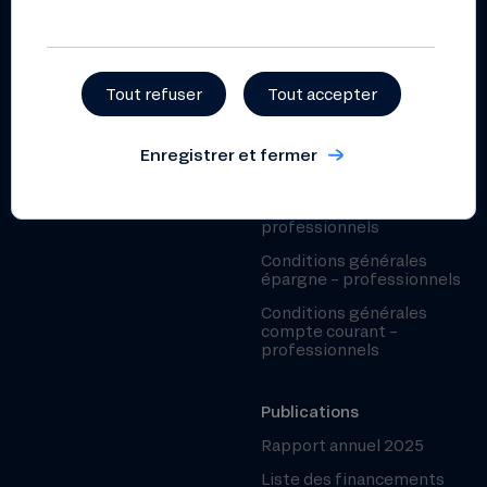
Grille des taux particuliers
Sécurité
Conditions générales
Fonds de Garantie des
épargne – particuliers
Dépôts
Tout refuser
Tout accepter
Professionnels
Prospectus pour l’offre au
public de parts sociales
Enregistrer et fermer
Guide tarifaire
professionnels 2026
Grille des taux
professionnels
Conditions générales
épargne – professionnels
Conditions générales
compte courant –
professionnels
Publications
Rapport annuel 2025
Liste des financements