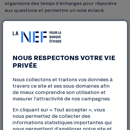
organisons des temps d’échanges pour répondre
aux questions et permettre un vote éclairé.
Cette année, la Nef a réaffirmé son
fonctionnement démocratique coopératif. Les
sociétaires ont en effet pu
coconstruire
collectivement la résolution « Réaffirmons notre
indépendance »
qui sera votée lors de l’AG !
De la
NOUS RESPECTONS VOTRE VIE
consultation numérique à la journée délibérative
PRIVÉE
avec les sociétaires,
visionnez la vidéo
retraçant
toute la démarche pour mieux en cerner les enjeux
Nous collectons et traitons vos données à
et le contexte.
travers ce site et ses sous-domaines afin
de mieux comprendre son utilisation et
C’EST PARTI POUR L’ÉDITION 2023 !
mesurer l'attractivité de nos campagnes.
En cliquant sur « Tout accepter », vous
Notre assemblée générale se tiendra
le samedi 13
nous permettez de collecter des
mai 2023 de 8h à 12h30 à l’espace 140, 291 rue
informations statistiques importantes qui
d’Athènes, 69140 Rillieux-la-Pape
. Nos sociétaires
nous permettent d'améliorer notre site et