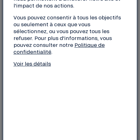
pourront y assister sur place ou à distance en
l'impact de nos actions.
visioconférence.
Vous pouvez consentir à tous les objectifs
Elle sera suivie par
le grand congrès des sociétaires
,
ou seulement à ceux que vous
le samedi après-midi et le dimanche.
sélectionnez, ou vous pouvez tous les
refuser. Pour plus d'informations, vous
pouvez consulter notre
Politique de
confidentialité
.
Voir les détails
COMPRENDRE VOTRE COOPÉRATIVE
Nous nous attachons à vous fournir, en amont de
l’assemblée générale, des clés pour comprendre la
situation de la coopérative, les enjeux de
l’assemblée générale et les résolutions soumises
au vote.