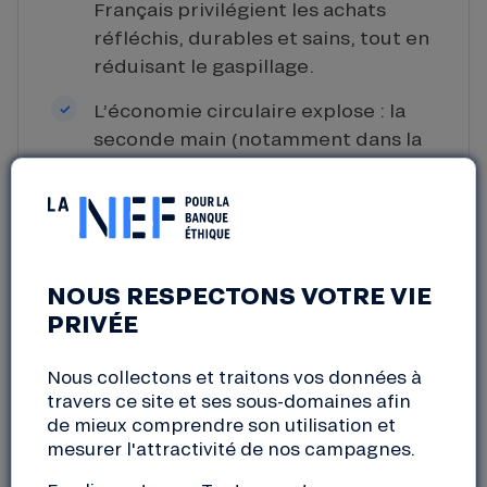
Français privilégient les achats
réfléchis, durables et sains, tout en
réduisant le gaspillage.
L’économie circulaire explose : la
seconde main (notamment dans la
mode), les produits reconditionnés
et les initiatives de réparation
deviennent des réflexes
incontournables.
NOUS RESPECTONS VOTRE VIE
Malgré une forte volonté
PRIVÉE
d’engagement, le prix reste un
frein majeur à la consommation
Nous collectons et traitons vos données à
responsable, et les citoyens
travers ce site et ses sous-domaines afin
attendent des régulations plus
de mieux comprendre son utilisation et
strictes de la part de l’État.
mesurer l'attractivité de nos campagnes.
La Nef accompagne cette