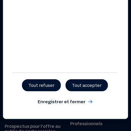
Actualités
Partenaires et réseaux
Agenda
Recrutement
Parler de la Nef autour de
vous
Presse
Nos avis clients
Besoin d’aide ?
Conditions de l’offre
Nous contacter
Particuliers
Centre d’aide (FAQ)
Guide tarifaire particuliers
Réclamation
Guide tarifaire particuliers
2026
Tout refuser
Tout accepter
Grille des taux particuliers
Sécurité
Enregistrer et fermer
Conditions générales
Fonds de Garantie des
épargne – particuliers
Dépôts
Professionnels
Prospectus pour l’offre au