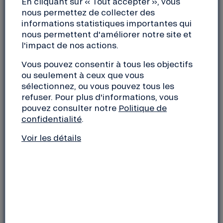
En cliquant sur « Tout accepter », vous
transition en finançant des
nous permettez de collecter des
informations statistiques importantes qui
entreprises engagées (Telecoop,
nous permettent d'améliorer notre site et
Commown, Ethikis) et en facilitant
l'impact de nos actions.
l’accès aux marques éthiques via le
Club Nef.
Vous pouvez consentir à tous les objectifs
ou seulement à ceux que vous
sélectionnez, ou vous pouvez tous les
refuser. Pour plus d'informations, vous
pouvez consulter notre
Politique de
En 2025, les comportements de consommation en
confidentialité
.
France évoluent vers une approche plus
responsable et durable. Cette évolution est
Voir les détails
marquée par l’adoption de pratiques éco-
responsables, la montée de la sobriété et des
changements notables dans certains secteurs
privilégiés par les consommateurs.
L’ÉVOLUTION DES COMPORTEMENTS DE
CONSOMMATION EN 2025