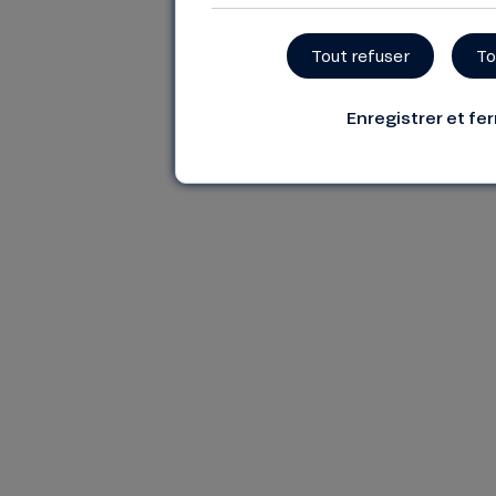
Tout refuser
To
Enregistrer et fe