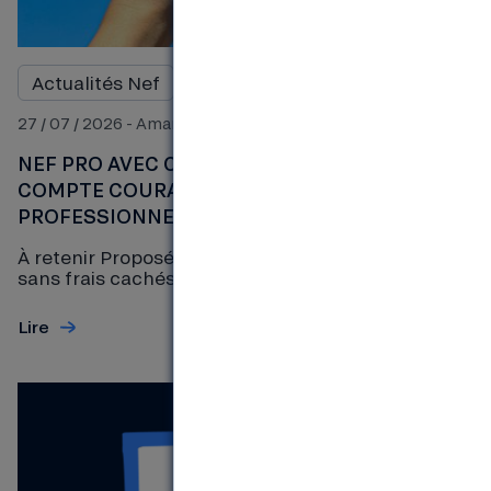
Actualités Nef
Blog
27 / 07 / 2026 - Amandine
NEF PRO AVEC CARTE BANCAIRE : ENFIN UN
COMPTE COURANT POUR LES
PROFESSIONNELS ENGAGÉS
À retenir Proposée à 35 € par mois, tout compris et
sans frais cachés, la nouvelle offre Nef Pro est...
Lire