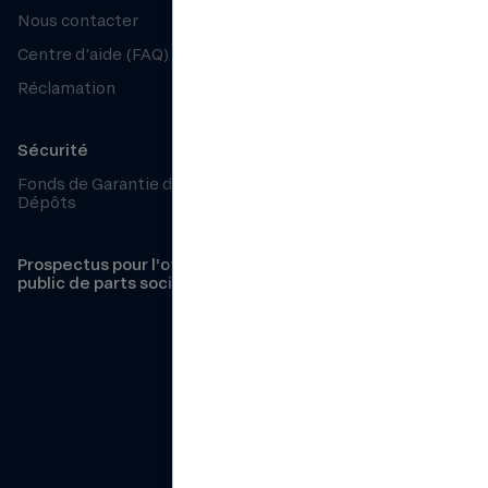
Nous contacter
Particuliers
Centre d’aide (FAQ)
Guide tarifaire particuliers
Réclamation
Guide tarifaire particuliers
2026
Grille des taux particuliers
Sécurité
Conditions générales
Fonds de Garantie des
épargne – particuliers
Dépôts
Professionnels
Prospectus pour l’offre au
public de parts sociales
Guide tarifaire
professionnels 2026
Grille des taux
professionnels
Conditions générales
épargne – professionnels
Conditions générales
compte courant –
professionnels