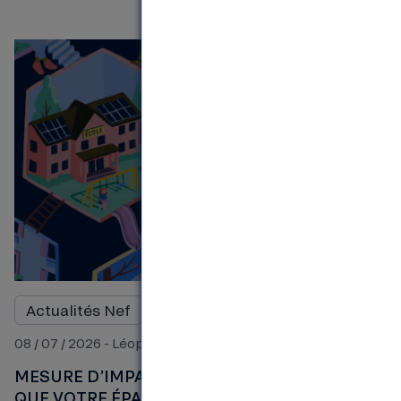
Actualités Nef
Blog
08 / 07 / 2026 - Léopold
MESURE D’IMPACT DES FINANCEMENTS : CE
QUE VOTRE ÉPARGNE A CONCRÈTEMENT