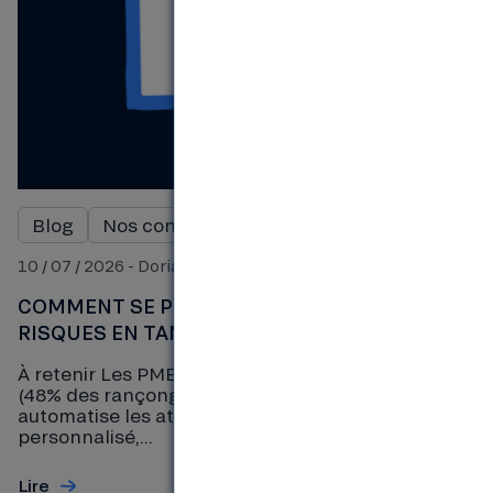
Blog
Nos conseils financiers pour les pros
10 / 07 / 2026 - Dorian
COMMENT SE PROTÉGER DES CYBER
RISQUES EN TANT QU’ENTREPRISE EN 2026 ?
À retenir Les PME/TPE sont des cibles privilégiées
(48% des rançongiciels en 2025). L’IA générative
automatise les attaques (phishing ultra-
personnalisé,...
Lire