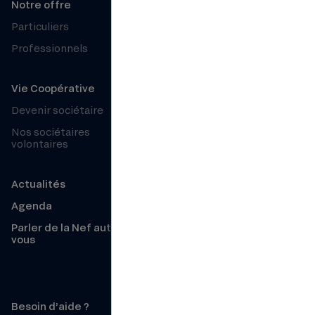
Notre offre
À propos
Particuliers
Qui sommes-nous ?
Professionnels
Projets financés
Organisation et équipe
Vie Coopérative
Histoire
Devenir sociétaire
Chiffres clés
Nos sociétaires
Notre mesure d’impact
volontaires
Le Club Nef
Zeste par la Nef
Actualités
Partenaires et réseaux
Agenda
Recrutement
Parler de la Nef autour de
vous
Presse
Nos avis clients
Besoin d’aide ?
Conditions de l’offre