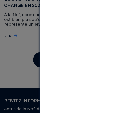
CHANGÉ EN 2025
À la Nef, nous sommes convaincus que le crédit
est bien plus qu’un simple outil financier. Il
représente un levier...
Lire
Retour au blog
RESTEZ INFORMÉS !
Actus de la Nef, découverte d'initiatives de la