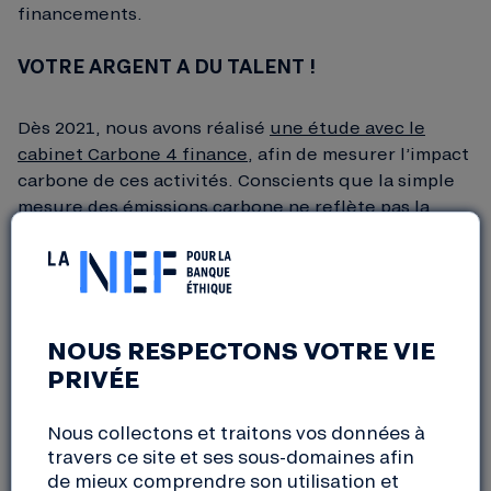
financements.
VOTRE ARGENT A DU TALENT !
Dès 2021, nous avons réalisé
une étude avec le
cabinet Carbone 4 finance
, afin de mesurer l’impact
carbone de ces activités. Conscients que la simple
mesure des émissions carbone ne reflète pas la
richesse et les apports des milliers de projets qui
nous font confiance, nous avons entrepris d’élargir
cette année notre mesure d’impact.
En partant de la liste des 529 prêts débloqués en
NOUS RESPECTONS VOTRE VIE
2023, ce rapport met en évidence les efforts
PRIVÉE
déployés par les projets que nous finançons pour
promouvoir une énergie propre, développer l’agro-
Nous collectons et traitons vos données à
écologie, favoriser la mobilité douce, l’accès aux
travers ce site et ses sous-domaines afin
soins, l’inclusion ou le développement local.
de mieux comprendre son utilisation et