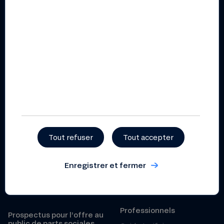
Actualités
Partenaires et réseaux
Agenda
Recrutement
Parler de la Nef autour de
vous
Presse
Nos avis clients
Besoin d’aide ?
Conditions de l’offre
Nous contacter
Particuliers
Centre d’aide (FAQ)
Guide tarifaire particuliers
Réclamation
Guide tarifaire particuliers
Tout refuser
Tout accepter
2026
Grille des taux particuliers
Sécurité
Enregistrer et fermer
Conditions générales
Fonds de Garantie des
épargne – particuliers
Dépôts
Professionnels
Prospectus pour l’offre au
public de parts sociales