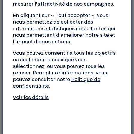
mesurer l'attractivité de nos campagnes.
Nos sociétaires et épargnants, au travers de
En cliquant sur « Tout accepter », vous
l’argent qu’ils nous confient, rendent possible la
nous permettez de collecter des
création et le développement de ces projets. Votre
informations statistiques importantes qui
argent a un immense talent !
nous permettent d'améliorer notre site et
l'impact de nos actions.
MESURES D’IMPACT DE NOS FINANCEMENTS
2023
Vous pouvez consentir à tous les objectifs
ou seulement à ceux que vous
sélectionnez, ou vous pouvez tous les
Nous présentons les résultats d’impact sous la
refuser. Pour plus d'informations, vous
forme de réponse à des objectifs. Ces objectifs
pouvez consulter notre
Politique de
reflètent notre mission fondamentale : contribuer à
confidentialité
.
une économie juste socialement et plus
Voir les détails
respectueuse de l’environnement.
Objectif 1 :
Permettre le développement de
l’agriculture biologique
Nous finançons depuis toujours l’ensemble de la