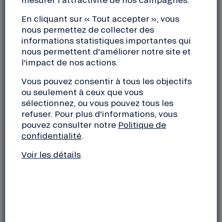
En cliquant sur « Tout accepter », vous
Alors que les banques traditionnelles ne
nous permettez de collecter des
s’interrogent généralement pas sur l’impact extra-
informations statistiques importantes qui
financier de leurs activités de prêts et financent
nous permettent d'améliorer notre site et
tous types de projets (dont des projets écocides),
l'impact de nos actions.
les banques éthiques se préoccupent d’abord de
l’impact des projets financés sur la société
.
Vous pouvez consentir à tous les objectifs
D’après la Fédération Européenne des Banques
ou seulement à ceux que vous
Ethiques et Alternatives, une banque éthique est
sélectionnez, ou vous pouvez tous les
refuser. Pour plus d'informations, vous
“une banque qui œuvre pour le bien commun et qui
pouvez consulter notre
Politique de
collecte des fonds et les réaffecte sous forme de
confidentialité
.
crédits destinés à des projets culturels, sociaux et
environnementaux”.
Voir les détails
On connaît aussi les banques éthiques sous le nom
de banques responsables, banques durables ou
banques alternatives. Elles favorisent un circuit
court de l’argent, sans spéculation sur les marchés
financiers, créant un lien direct entre l’épargne des