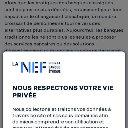
Alors que les pratiques des banques classiques
sont de plus en plus décriées, notamment pour leur
impact sur le changement climatique, un nombre
croissant de personnes se tourne vers des
alternatives plus durables. Aujourd’hui, les banques
traditionnelles ne sont plus les seules à proposer
des services bancaires ou des solutions
d’investissement et de nouveaux acteurs émergent.
Mais il est parfois difficile de différencier les vraies
alternatives éthiques des offres de
green
ou
social
washing
… Voici quelques alternatives aux banques
classiques, pour une finance plus éthique.
NOUS RESPECTONS VOTRE VIE
PRIVÉE
LES BANQUES ÉTHIQUES POUR UNE ÉPARGNE
Nous collectons et traitons vos données à
RESPONSABLE
travers ce site et ses sous-domaines afin
de mieux comprendre son utilisation et
Qu’est-ce qu’une banque éthique ?
mesurer l'attractivité de nos campagnes.