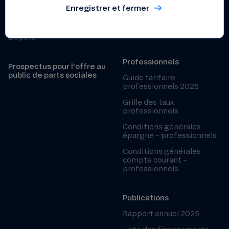
Enregistrer et fermer
Grille des taux particuliers
Sécurité
Conditions générales
Fonds de Garantie des
épargne – particuliers
Dépôts
Professionnels
Prospectus pour l’offre au
public de parts sociales
Guide tarifaire
professionnels 2026
Grille des taux
professionnels
Conditions générales
épargne – professionnels
Conditions générales
compte courant –
professionnels
Publications
Rapport annuel 2025