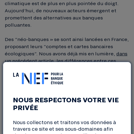
climatique est de plus en plus pointée du doigt.
Aujourd’hui, de nouveaux acteurs émergent et
promettent des alternatives aux banques
polluantes.
Des “néo-banques » se sont ainsi lancées en France,
proposant leurs “comptes et cartes bancaires
écologiques”. Nous avons déjà mis en lumière,
dans
un précédent article
, les différences entre ces
projets de “comptes verts” (pas encore sortis au
moment de l’écriture de l’article) et le modèle de
banque éthique. Cette analyse reste valable et nous
pouvons désormais nous pencher sur le circuit de
l’argent proposé par ces offres.
NOUS RESPECTONS VOTRE VIE
PRIVÉE
UNE ANALYSE ET UN CONSTAT LOUABLES ET
PARTAGÉS
Nous collectons et traitons vos données à
travers ce site et ses sous-domaines afin