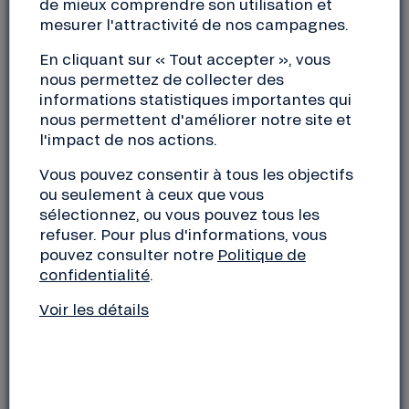
Comme le rappelle Oxfam dans son dernier rapport,
de mieux comprendre son utilisation et
mesurer l'attractivité de nos campagnes.
aucune banque française ne permet de respecter la
trajectoire des accords de Paris
de limitation du
En cliquant sur « Tout accepter », vous
réchauffement climatique à 1,5°C à horizon 2100.
nous permettez de collecter des
Leur politique en la matière reste largement
informations statistiques importantes qui
insuffisante, même s’il y a de timides améliorations
nous permettent d'améliorer notre site et
dans le discours et/ou les engagements portés par
l'impact de nos actions.
certaines d’entre elles.
Vous pouvez consentir à tous les objectifs
ou seulement à ceux que vous
Nous partageons le constat fait par les jeunes
sélectionnez, ou vous pouvez tous les
fintech « vertes » : nous n’avons pas le temps,
refuser. Pour plus d'informations, vous
l’urgence climatique est là et nous devons agir
pouvez consulter notre
Politique de
maintenant pour infléchir la tendance. Dans ce
confidentialité
.
contexte, la finance est un formidable levier pour
Voir les détails
changer durablement la physionomie de notre
économie. Si les banques françaises mettent en
place des méthodes d’évaluation des impacts extra-
financiers des projets qu’elles soutiennent et
qu’elles adoptent des chartes visant à écarter les